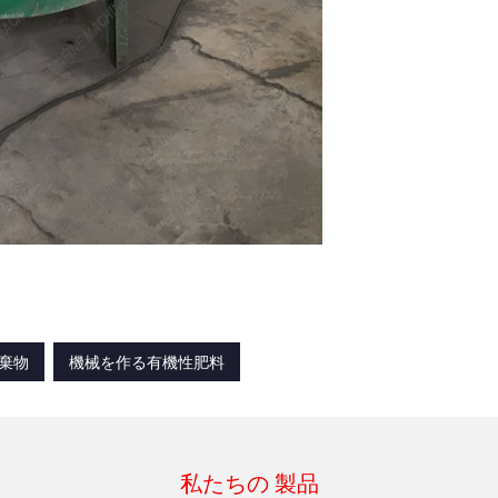
棄物
機械を作る有機性肥料
私たちの 製品