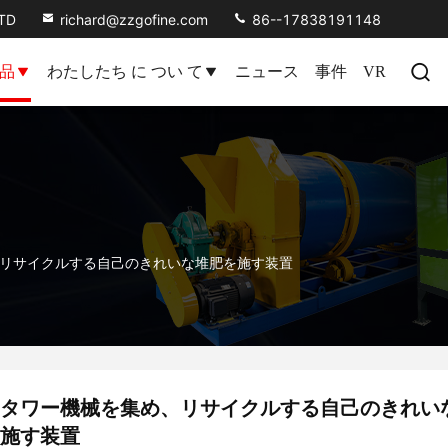
LTD
richard@zzgofine.com
86--17838191148
品
わたしたち に つい て
ニュース
事件
VR
リサイクルする自己のきれいな堆肥を施す装置
タワー機械を集め、リサイクルする自己のきれい
施す装置