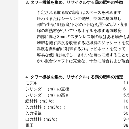
3.
タワー機械を集め、リサイクルする鶏の肥料の特徴
予定される取る縦の設計はスペースを占めます
終わりまたはシーリング発酵、空気の臭気無し
都市/生命/食糧/庭/下水の不用な処置への広い適用
綿の断熱材が付いているオイルを移す電気暖房
内部に厚さ3mmのステンレス鋼の版はある場合も
堆肥を施す温度を改善する絶縁層のジャケットを
温度を自動的に制御する力キャビネットを使って
容易な使用は維持し、きれいな自己に達すること
かい混合シャフトは完全な、十分に混合および混
4.
タワー機械を集め、リサイクルする鶏の肥料の指定
モデル
11
シリンダー（m）の直径
6
シリンダー（m）の高さ
5.
総材料（m3 /d）
10
入力材料（（m3/d））
10
入力湿気
50
出力材料（m3/d）
3-
電圧
38