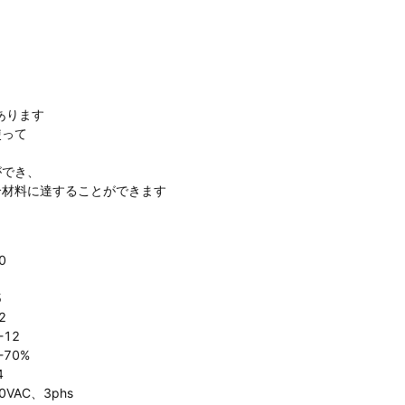
あります
使って
ができ、
合材料に達することができます
0
5
2
-12
-70%
4
0VAC、3phs