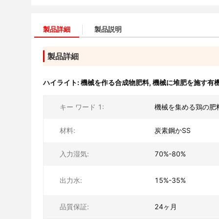
製品詳細
製品説明
製品詳細
ハイライト:
機械を作る合成物肥料
,
機械に堆肥を施す有
キー ワード 1:
機械を集める鶏の肥
材料:
炭素鋼かSS
入力湿気:
70%-80%
出力水:
15%-35%
品質保証:
24ヶ月