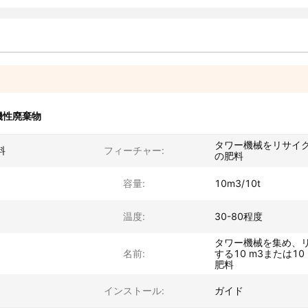
機性廃棄物
タワー機械をリサイ
料
フィーチャー:
の肥料
容量:
10m3/10t
温度:
30-80程度
タワー機械を集め、
名前:
する10 m3または1
肥料
インストール:
ガイド