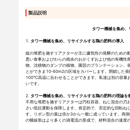
製品説明
タワー機械を集め、リ
1.
タワー機械を集め、リサイクルする鶏の肥料の導入
縦の堆肥を施すリアクターが主に嫌気性の発酵のための
悪い食事およびわらの残余のおがくずおよび他の有機性
物、沈積物のダンプの植物、園芸のプランテーション、発
とができま10-60m2の区域をカバーします。閉鎖した
100℃高温に合わせることができます。私達は別の容量
いです。
2.
タワー機械を集め、リサイクルする鶏の肥料の理論を
不用な堆肥を施すリアクターは円柱容器、ねじ混合の刃
さい抵抗運動を保障します。肯定的で、否定的な回転ね
す。リボン型の葉は倍か3から一般に成っています。両
の螺線形はより多くの渦電流の形成で、材料混合の速度