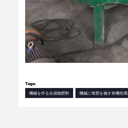
Tags:
機械を作る合成物肥料
機械に堆肥を施す有機性廃