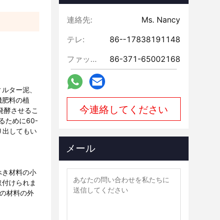
連絡先:
Ms. Nancy
テレ:
86--17838191148
ファックス:
86-371-65002168
ィルター泥、
機肥料の植
今連絡してください
発酵させるこ
ために60-
り出してもい
メール
べき材料の小
取付けられま
の材料の外