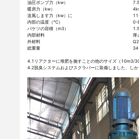
油圧ポンプ力（kw）
7.
暖房力（kw）
4k
送風します力（kw）に
11
内部の温度（℃）
0-
バケツの容積（m3）
1.
内部材料
厚さ
外材料
Q
総重量
3
4.1リアクターに堆肥を施すことの他のサイズ（10m3/3
4.2脱臭システムおよびスクラバーに装備しました、し