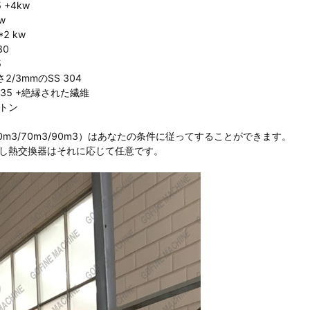
5 +4kw
w
*2 kw
80
5
2/3mmのSS 304
235 +絶縁された繊維
4トン
0m3/70m3/90m3）はあなたの条件に従ってすることができます。
かし熱交換器はそれに応じて任意です。