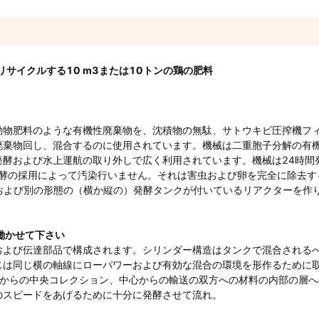
サイクルする10 m3または10トンの鶏の肥料
動物肥料のような有機性廃棄物を、沈積物の無駄、サトウキビ圧搾機フ
廃棄物回し、混合するのに使用されています。機械は二重胞子分解の有
酵および水上運航の取り外しで広く利用されています。機械は24時間
発酵の採用によって汚染行いません。それは害虫および卵を完全に除去する
および別の形態の（横か縦の）発酵タンクが付いているリアクターを作
働かせて下さい
および伝達部品で構成されます。シリンダー構造はタンクで混合される
じは同じ横の軸線にローパワーおよび有効な混合の環境を形作るために
側からの中央コレクション、中心からの輸送の双方への材料の内部の層へ
のスピードをあげるために十分に発酵させて流れ。