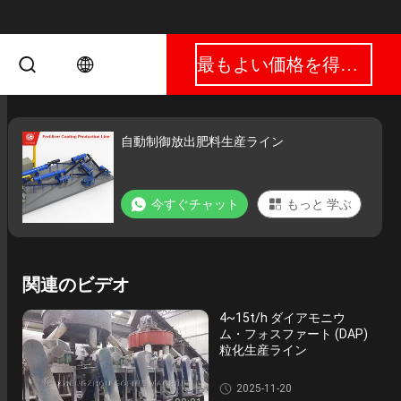
最もよい価格を得なさい
自動制御放出肥料生産ライン
今すぐチャット
もっと 学ぶ
関連のビデオ
4~15t/h ダイアモニウ
ム・フォスファート (DAP)
粒化生産ライン
化成肥料生産ライン
2025-11-20