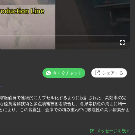
今すぐチャット
シェアする
ン
を溶融硫黄で連続的にカプセル化するように設計された、高効率の完
度な硫黄溶解技術と多点噴霧技術を統合し、各尿素顆粒の周囲に均一
とにより、この装置は、倉庫での積み重ね中に吸湿性の高い尿素が固
メッセージを残す