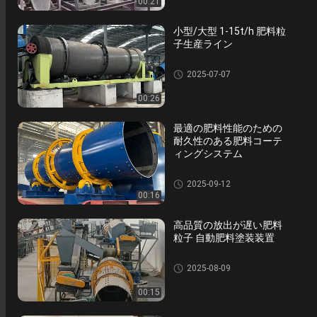
00:21
小型/大型 1-15t/h 肥料粒
子生産ライン
化成肥料生産ライン
2025-07-07
00:26
最適の肥料性能のための
耐久性のある肥料コーテ
ィングシステム
化成肥料生産ライン
2025-09-12
00:16
高品質の放出が遅い肥料
粒子 自動肥料塗装装置
化成肥料生産ライン
2025-08-09
00:15