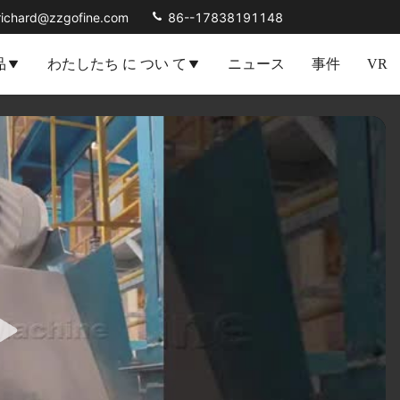
richard@zzgofine.com
86--17838191148
品
わたしたち に つい て
ニュース
事件
VR