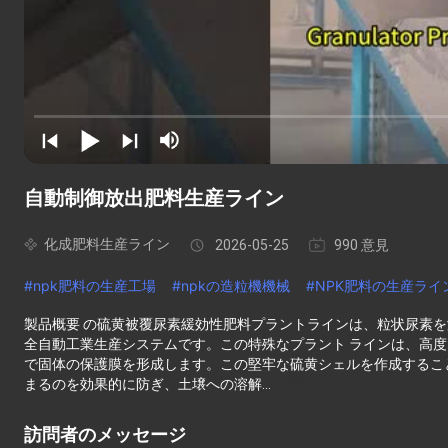
自動制御放出肥料生産ライン
化成肥料生産ライン
2026-05-25
990 意見
#
npk肥料の生産工場
#
npkの造粒機機械
#
NPK肥料の生産ライ
製品概要 の硫黄被覆尿素緩効性肥料プラントラインは、粒状尿素
全自動工業生産システムです。この特殊なプラント ラインは、高
で固体の保護膜を形成します。この堅牢な硫黄シェルを作成するこ
まるのを効果的に防ぎ、土壌への溶解...
お問い合わせ
訪問者のメッセージ