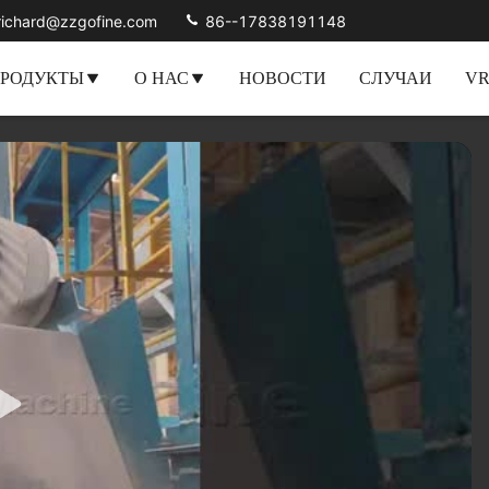
richard@zzgofine.com
86--17838191148
РОДУКТЫ
О НАС
НОВОСТИ
СЛУЧАИ
V