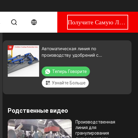
Получите Самую Лучшую Цену
R
Автоматическая линия по
производству удобрений с
контролируемым высвобождением
Теперь Говорите
Узнайте Больше
Родственные видео
Производственная
линия для
гранулирования