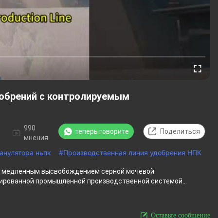
добрений с контролируемым
990
теперь говорите
Поделиться
мнения
анулятора ньпк
#
Производственная линия удобрения НПК
 с медленным высвобождением серной мочевой
рованной промышленной производственной системой...
Оставьте сообщение