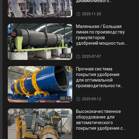
диаммониевого
фосфата (Dap)
мощностью 4-15 т/ч
линия по производству комп
00:21
2025-11-20
лексных удобрений
Маленькая / Большая
линия по производству
грануляторов
удобрений мощностью
1-15 т/ч
линия по производству комп
00:26
2025-07-07
лексных удобрений
Прочная система
покрытия удобрения
для оптимальной
производительности
удобрения
линия по производству комп
00:16
2025-09-12
лексных удобрений
Высококачественное
оборудование для
автоматического
покрытия удобрения с
медленным