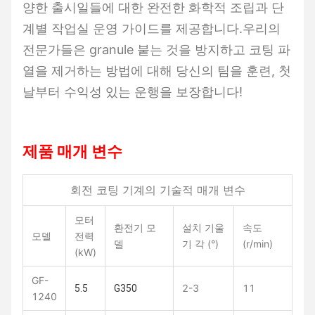
양한 출시일들에 대한 완전한 화학적 조립과 단
계별 작업실 운영 가이드를 제공합니다.우리의
전문가들은 granule 붙는 것을 방지하고 코팅 파
열을 제거하는 방법에 대해 당신의 팀을 훈련, 첫
날부터 수익성 있는 운행을 보장합니다!
제품 매개 변수
회전 코팅 기계의 기술적 매개 변수
모터
환전기 모
설치 기울
속도
모델
전력
델
기 각 (°)
(r/min)
(kW)
GF-
2-3
11
5.5
G350
1240