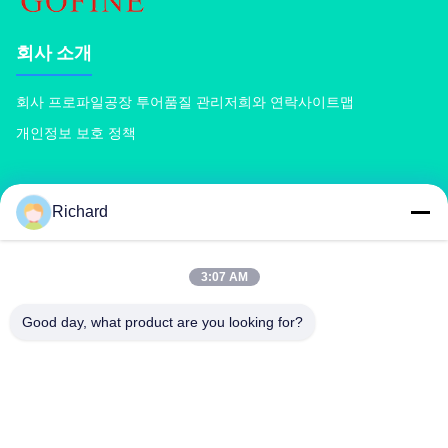
회사 소개
회사 프로파일
공장 투어
품질 관리
저희와 연락
사이트맵
개인정보 보호 정책
상품
Richard
콤포스트 비료 기계
복합 비료 생산 라인
유기 비료 생산 라인
BB 비료 생산 라인
더블 롤러 비료 과립기
회전 드럼 비료 과립기
3:07 AM
Good day, what product are you looking for?
저희와 연락
richard@zzgofine.com
0086-17838191148