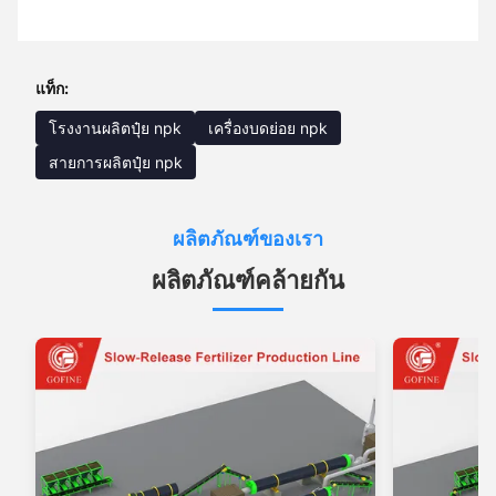
แท็ก:
โรงงานผลิตปุ๋ย npk
เครื่องบดย่อย npk
สายการผลิตปุ๋ย npk
ผลิตภัณฑ์ของเรา
ผลิตภัณฑ์คล้ายกัน