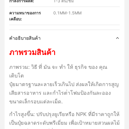
กำลังการผลิต:
1-3 ตัน/ชม
ความหนาของการ
0.1MM-1.5MM
เคลือบ:
คําอธิบายสินค้า
ภาพรวมสินค้า
ภาพรวม: วิธี ที่ มัน จะ ทํา ให้ ธุรกิจ ของ คุณ
เติบโต
ปุ๋ยมาตรฐานละลายเร็วเกินไป ส่งผลให้เกิดการสูญ
เสียสารอาหาร และกําไรต่ําโฟมป้องกันละออง
ขนาดเล็กรอบแต่ละเม็ด.
กําไรสูงขึ้น: ปรับปรุงยูเรียหรือ NPK ที่มีราคาถูกให้
เป็นปุ๋ยฉลาดระดับพรีเมี่ยม เพื่อเป้าหมายสวนผลไม้