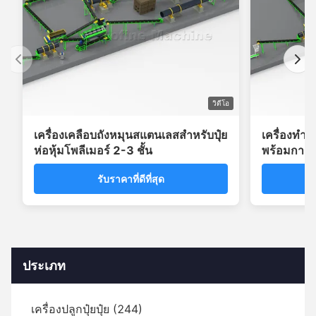
วิดีโอ
เครื่องเคลือบถังหมุนสแตนเลสสำหรับปุ๋ย
เครื่องทำป
ห่อหุ้มโพลีเมอร์ 2-3 ชั้น
พร้อมการปร
360 วัน
รับราคาที่ดีที่สุด
ประเภท
เครื่องปลูกปุ๋ยปุ๋ย (244)