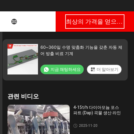
최상의 가격을 얻으세요
60~360일 수명 맞춤화 기능을 갖춘 자동 제
어 방출 비료 기계
지금 채팅하세요
더 알아보기
관련 비디오
4-15t/h 다이아모늄 포스
파트 (Dap) 곡물 생산 라인
복합 비료 생산 라인
2025-11-20