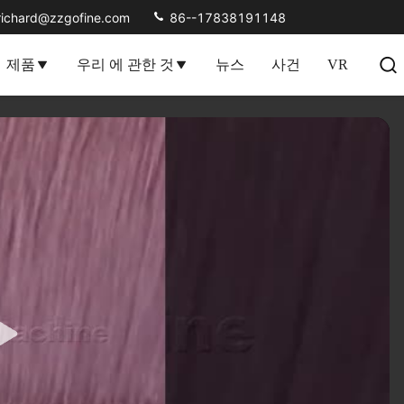
richard@zzgofine.com
86--17838191148
제품
우리 에 관한 것
뉴스
사건
VR