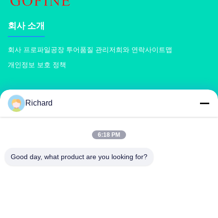
회사 소개
회사 프로파일
공장 투어
품질 관리
저희와 연락
사이트맵
개인정보 보호 정책
상품
Richard
콤포스트 비료 기계
복합 비료 생산 라인
유기 비료 생산 라인
BB 비료 생산 라인
더블 롤러 비료 과립기
회전 드럼 비료 과립기
6:18 PM
Good day, what product are you looking for?
저희와 연락
richard@zzgofine.com
0086-17838191148