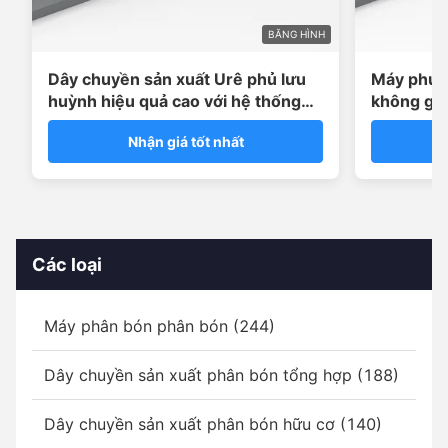
BĂNG HÌNH
Dây chuyền sản xuất Urê phủ lưu
Máy phủ 
huỳnh hiệu quả cao với hệ thống
không gỉ 
dán sáp
polymer 2
Nhận giá tốt nhất
Các loại
Máy phân bón phân bón (244)
Dây chuyền sản xuất phân bón tổng hợp (188)
Dây chuyền sản xuất phân bón hữu cơ (140)