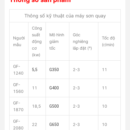
Thông số kỹ thuật của máy sơn quay
Công
suất
Mô hình
Góc
Người
Tốc độ
động
giảm
nghiêng
mẫu
(r/min)
cơ
tốc
lắp đặt (°)
(kw)
GF-
2-3
11
5,5
G350
1240
GF-
11
2-3
11
G400
1560
GF-
18,5
2-3
10
G500
1870
GF-
22
2-3
10
G650
2080