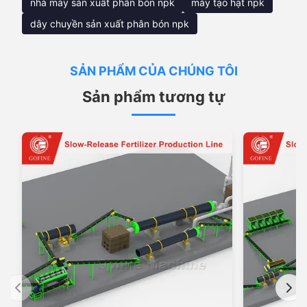
nhà máy sản xuất phân bón npk
máy tạo hạt npk
dây chuyền sản xuất phân bón npk
SẢN PHẨM CỦA CHÚNG TÔI
Sản phẩm tương tự