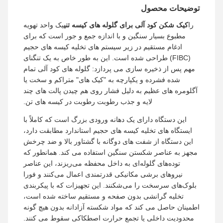
توضیحات محصول
را
کیک شکن کود آلی برای گلوله های کیسه تنی
یک واحد تهویه
مطبوع بسیار سنگین و با اندازه جمع و جور است که برای
ادغام مستقیم در زیر سیستم های تخلیه کیسه های حجیم
(FIBC) طراحی شده است. این به طور خاص به یک تنگنای
مهم پس از ذخیره سازی می پردازد: گلوله های کود آلی تمام
شده فشرده و یکپارچه به "کیک های" متراکم و سخت یا
آگلومره های عظیم به دلیل فشار روی هم چیدن پالت های چند
لایه و جذب رطوبت رطوبت در کیسه های تن.
این دستگاه دارای یک دهانه ورودی بزرگ است که کاملاً با
ایستگاه های تخلیه کیسه های حجیم استاندارد مطابقت دارد،
این دستگاه از شفت های دوگانه با گشتاور بالا و ضد چرخش
مجهز به عناصر شکستن سنگین استفاده می کند. همانطور که
توده‌های گلوله‌ای به داخل محفظه می‌ریزند، این عناصر
نیروهای برشی مکانیکی قدرتمندی اعمال می‌کنند و فورا
بلوک‌های سرسخت را می‌شکنند. این تجهیزات که با پیکربندی
تخلیه گرانشی بدون صفحه و مستقیم ساخته شده است،
اطمینان حاصل می کند که مواد شکسته آزادانه بدون هیچ گونه
محدودیت داخلی یا تجمع حرارت اصطکاکی سقوط می کنند.