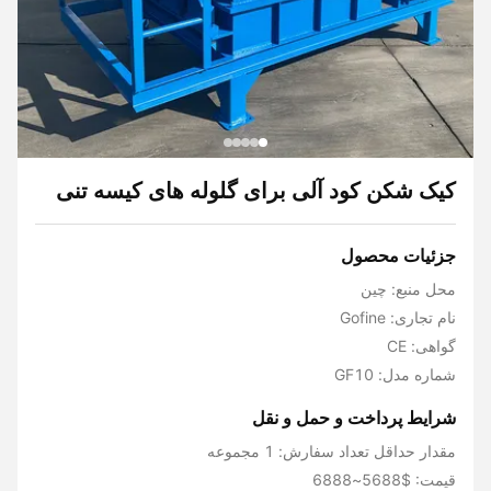
کیک شکن کود آلی برای گلوله های کیسه تنی
جزئیات محصول
محل منبع: چین
نام تجاری: Gofine
گواهی: CE
شماره مدل: GF10
شرایط پرداخت و حمل و نقل
مقدار حداقل تعداد سفارش: 1 مجموعه
قیمت: $5688~6888