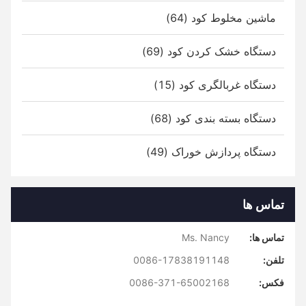
ماشین مخلوط کود (64)
دستگاه خشک کردن کود (69)
دستگاه غربالگری کود (15)
دستگاه بسته بندی کود (68)
دستگاه پردازش خوراک (49)
تماس ها
تماس ها:
Ms. Nancy
تلفن:
0086-17838191148
فکس:
0086-371-65002168