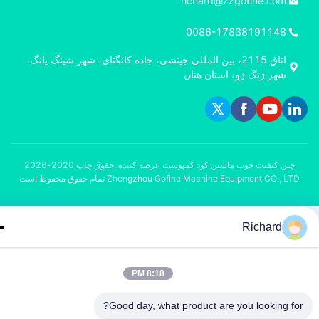
richard@zzgofine.com
0086-17838191148
اتاق 2115، بین المللی جینشی، جاده کانگتای، شهر شینگ یانگ،
شهر ژنگ ژو، استان هنان
چین کیفیت خوب ماشین کود کمپوست عرضه کننده. حقوق چاپ 2020-2026
Zhengzhou Gofine Machine Equipment CO., L تمام حقوق محفوظ است
Richard
8:18 PM
Good day, what product are you looking fo