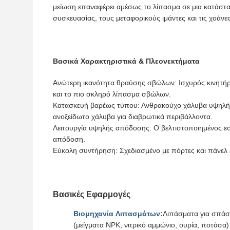
μείωση επαναφέρει αμέσως το λίπασμα σε μια κατάστασ
συσκευασίας, τους μεταφορικούς ιμάντες και τις χοάν
Βασικά Χαρακτηριστικά & Πλεονεκτήματα
Ανώτερη ικανότητα θραύσης σβώλων: Ισχυρός κινητήρ
και το πιο σκληρό λίπασμα σβώλων.
Κατασκευή βαρέως τύπου: Ανθρακούχο χάλυβα υψηλής 
ανοξείδωτο χάλυβα για διαβρωτικά περιβάλλοντα.
Λειτουργία υψηλής απόδοσης: Ο βελτιστοποιημένος εσω
απόδοση.
Εύκολη συντήρηση: Σχεδιασμένο με πόρτες και πάνελ
Βασικές Εφαρμογές
Βιομηχανία Λιπασμάτων:
Λιπάσματα για σπά
(μείγματα NPK, νιτρικό αμμώνιο, ουρία, ποτάσα)