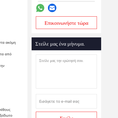
Επικοινωνήστε τώρα
στα ακόμη
Στείλε μας ένα μήνυμα.
ατα από
την
γέθους
ξείδωτο