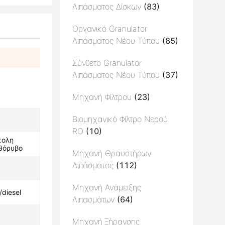
Λιπάσματος Δίσκων
(83)
Οργανικό Granulator
Λιπάσματος Νέου Τύπου
(85)
Σύνθετο Granulator
Λιπάσματος Νέου Τύπου
(37)
Μηχανή Φίλτρου
(23)
Βιομηχανικό Φίλτρο Νερού
RO
(10)
κολη
 θόρυβο
Μηχανή Θραυστήρων
Λιπάσματος
(112)
Μηχανή Ανάμειξης
diesel
Λιπασμάτων
(64)
Μηχανή Ξήρανσης