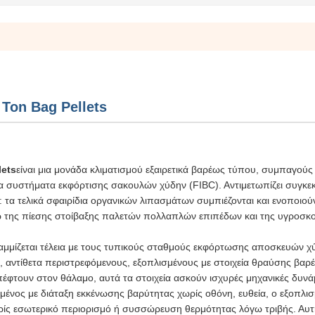
 Ton Bag Pellets
lets
είναι μια μονάδα κλιματισμού εξαιρετικά βαρέως τύπου, συμπαγούς
α συστήματα εκφόρτισης σακουλών χύδην (FIBC). Αντιμετωπίζει συγκε
τα τελικά σφαιρίδια οργανικών λιπασμάτων συμπιέζονται και ενοποιούν
 της πίεσης στοίβαξης παλετών πολλαπλών επιπέδων και της υγροσκ
μμίζεται τέλεια με τους τυπικούς σταθμούς εκφόρτωσης αποσκευών χύ
 αντίθετα περιστρεφόμενους, εξοπλισμένους με στοιχεία θραύσης βαρ
φτουν στον θάλαμο, αυτά τα στοιχεία ασκούν ισχυρές μηχανικές δυνά
μένος με διάταξη εκκένωσης βαρύτητας χωρίς οθόνη, ευθεία, ο εξοπλι
ωρίς εσωτερικό περιορισμό ή συσσώρευση θερμότητας λόγω τριβής. Αυτ