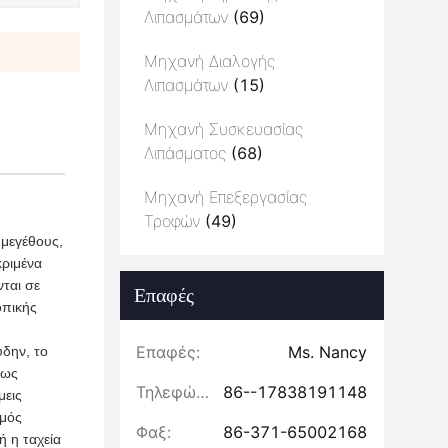
Λιπασμάτων
(69)
Μηχανή Διαλογής
Λιπασμάτων
(15)
Μηχανή Συσκευασίας
Λιπάσματος
(68)
Μηχανή Επεξεργασίας
Τροφών
(49)
 μεγέθους,
κριμένα
ται σε
Επαφές
οπικής
Επαφές:
Ms. Nancy
δην, το
έως
Τηλεφώνημα:
86--17838191148
μεις
σμός
Φαξ:
86-371-65002168
ή η ταχεία