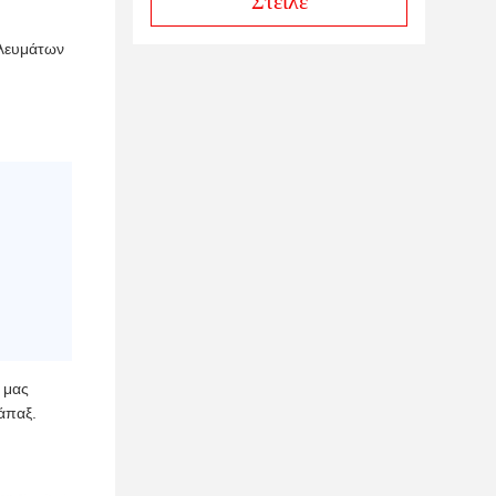
Στείλε
λλευμάτων
 μας
άπαξ.