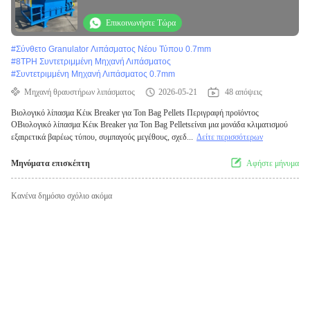
Επικοινωνήστε Τώρα
#
Σύνθετο Granulator Λιπάσματος Νέου Τύπου 0.7mm
#
8TPH Συντετριμμένη Μηχανή Λιπάσματος
#
Συντετριμμένη Μηχανή Λιπάσματος 0.7mm
Μηχανή θραυστήρων λιπάσματος
2026-05-21
48 απόψεις
Βιολογικό λίπασμα Κέικ Breaker για Ton Bag Pellets Περιγραφή προϊόντος
ΟΒιολογικό λίπασμα Κέικ Breaker για Ton Bag Pelletsείναι μια μονάδα κλιματισμού
εξαιρετικά βαρέως τύπου, συμπαγούς μεγέθους, σχεδ...
Δείτε περισσότερων
Μηνύματα επισκέπτη
Αφήστε μήνυμα
Κανένα δημόσιο σχόλιο ακόμα