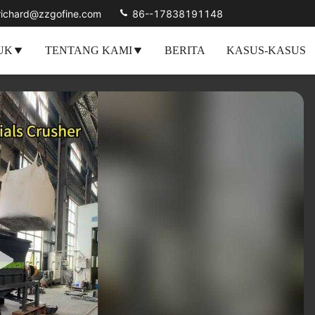
richard@zzgofine.com
86--17838191148
UK
TENTANG KAMI
BERITA
KASUS-KASUS