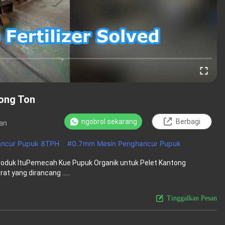
ong Ton
ngobrol sekarang
Berbagi
an
ancur Pupuk 8TPH
#
0.7mm Mesin Penghancur Pupuk
roduk ItuPemecah Kue Pupuk Organik untuk Pelet Kantong
t yang dirancang .....
Lihat Lebih Lanjut
Tinggalkan Pesan