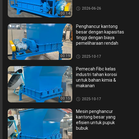
Mesin Penghancur Pupuk
2026-06-26
00:14
Penghancur kantong
besar dengan kapasitas
tinggi dengan biaya
pemeliharaan rendah
Mesin Penghancur Pupuk
00:19
2025-10-17
Pemecah Fibc kelas
industri tahan korosi
untuk bahan kimia &
makanan
Mesin Penghancur Pupuk
00:15
2025-10-17
Mesin penghancur
kantong besar yang
efisien untuk pupuk
bubuk