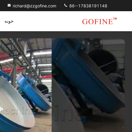
richard@zzgofine.com
86--17838191148
خونه