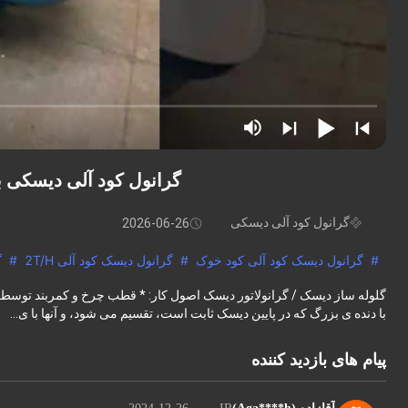
گرانول کود آلی دیسکی ب
گرانول کود آلی دیسکی
2026-06-26
#
گرانول دیسک کود آلی کود خوک
#
گرانول دیسک کود آلی 2T/H
#
گ
گلوله ساز دیسک / گرانولاتور دیسک اصول کار: * قطب چرخ و کمربند توسط 
با دنده ی بزرگ که در پایین دیسک ثابت است، تقسیم می شود، و آنها با ی...
مش
پیام های بازدید کننده