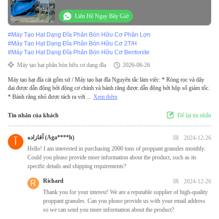
Liên Hệ Ngay Bây Giờ
#
Máy Tạo Hạt Dạng Đĩa Phân Bón Hữu Cơ Phân Lợn
#
Máy Tạo Hạt Dạng Đĩa Phân Bón Hữu Cơ 2T/H
#
Máy Tạo Hạt Dạng Đĩa Phân Bón Hữu Cơ Bentonite
Máy tạo hạt phân bón hữu cơ dạng đĩa
2026-06-26
Máy tạo hạt đĩa cát gốm sứ / Máy tạo hạt đĩa Nguyên tắc làm việc: * Ròng rọc và dây
đai được dẫn động bởi động cơ chính và bánh răng được dẫn động bởi hộp số giảm tốc.
* Bánh răng nhỏ được tách ra với ...
Xem thêm
Tin nhắn của khách
Để lại tin nhắn
آقازاده (Aga****h)
IR
2024-12-26
آ
Hello! I am interested in purchasing 2000 tons of proppant granules monthly.
Could you please provide more information about the product, such as its
specific details and shipping requirements?
Richard
IR
2024-12-26
R
Thank you for your interest! We are a reputable supplier of high-quality
proppant granules. Can you please provide us with your email address
so we can send you more information about the product?