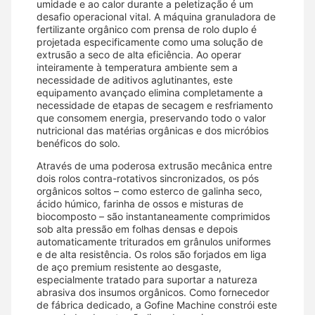
umidade e ao calor durante a peletização é um
desafio operacional vital. A máquina granuladora de
fertilizante orgânico com prensa de rolo duplo é
projetada especificamente como uma solução de
extrusão a seco de alta eficiência. Ao operar
inteiramente à temperatura ambiente sem a
necessidade de aditivos aglutinantes, este
equipamento avançado elimina completamente a
necessidade de etapas de secagem e resfriamento
que consomem energia, preservando todo o valor
nutricional das matérias orgânicas e dos micróbios
benéficos do solo.
Através de uma poderosa extrusão mecânica entre
dois rolos contra-rotativos sincronizados, os pós
orgânicos soltos – como esterco de galinha seco,
ácido húmico, farinha de ossos e misturas de
biocomposto – são instantaneamente comprimidos
sob alta pressão em folhas densas e depois
automaticamente triturados em grânulos uniformes
e de alta resistência. Os rolos são forjados em liga
de aço premium resistente ao desgaste,
especialmente tratado para suportar a natureza
abrasiva dos insumos orgânicos. Como fornecedor
de fábrica dedicado, a Gofine Machine constrói este