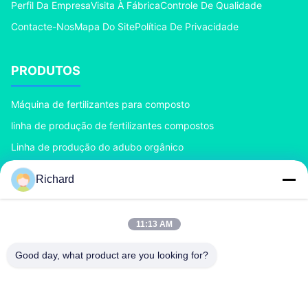
Perfil Da Empresa
Visita À Fábrica
Controle De Qualidade
Contacte-Nos
Mapa Do Site
Política De Privacidade
PRODUTOS
Máquina de fertilizantes para composto
linha de produção de fertilizantes compostos
Linha de produção do adubo orgânico
Linha de produção do adubo do BB
Richard
Granulador dobro do adubo do rolo
Granulador do adubo do cilindro giratório
11:13 AM
CONTACTE-NOS
Good day, what product are you looking for?
richard@zzgofine.com