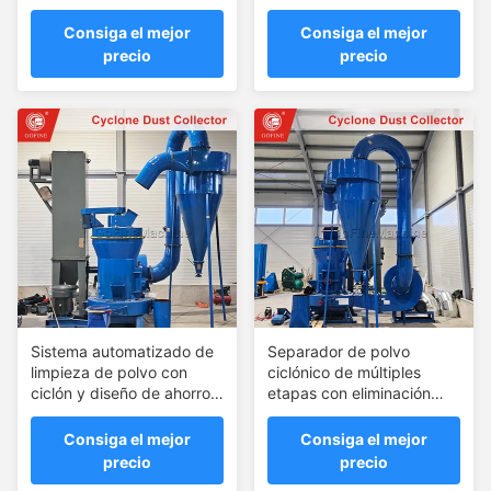
de producción de
tecnología avanzada de
fertilizantes
recolección de polvo
Consiga el mejor
Consiga el mejor
precio
precio
Sistema automatizado de
Separador de polvo
limpieza de polvo con
ciclónico de múltiples
ciclón y diseño de ahorro
etapas con eliminación
energético
mejorada de partículas y
ciclón de aire
Consiga el mejor
Consiga el mejor
precio
precio