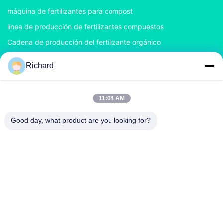
máquina de fertilizantes para compost
línea de producción de fertilizantes compuestos
Cadena de producción del fertilizante orgánico
Cadena de producción del fertilizante del BB
Richard
Granulador doble del fertilizante del rodillo
Granulador del fertilizante del tambor rotatorio
11:04 AM
CONTACTA CON NOSOTROS
Good day, what product are you looking for?
nancy@zzgofine.com
0086-17838191148
Habitación 2115, Jinshi International, calle Kangtai, ciudad
de Xingyang, ciudad de Zhengzhou, provincia de Henan