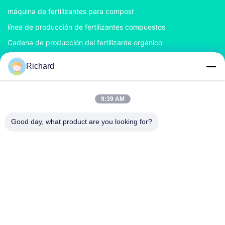
máquina de fertilizantes para compost
línea de producción de fertilizantes compuestos
Cadena de producción del fertilizante orgánico
Cadena de producción del fertilizante del BB
Richard
Granulador doble del fertilizante del rodillo
Granulador del fertilizante del tambor rotatorio
9:39 AM
CONTACTA CON NOSOTROS
Good day, what product are you looking for?
nancy@zzgofine.com
0086-17838191148
Habitación 2115, Jinshi International, calle Kangtai, ciudad
de Xingyang, ciudad de Zhengzhou, provincia de Henan