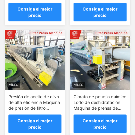
PLC
Prensa de Lodo de la
planta de tratamiento
Consiga el mejor
Consiga el mejor
precio
precio
VÍDEO
VÍDEO
Presión de aceite de oliva
Clorato de potasio químico
de alta eficiencia Máquina
Lodo de deshidratación
de presión de filtro
Maquina de prensa de
hidráulico
filtro pequeño
Consiga el mejor
Consiga el mejor
precio
precio