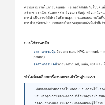
ความสามารถในการบดหุ้มสูง: มอเตอร์ที่มีพลังกับใบบดเหล็กท
สร้างภาระหนัก: สแตนเลสคาร์บอนระดับสูง พร้อมผนังทน
การดําเนินงานที่มีประสิทธิภาพสูง: การออกแบบภายในที่ป
การบํารุงรักษาง่าย: ออกแบบด้วยประตูและแผ่นที่เข้าถึง
การใช้งานหลัก
อุตสาหกรรมปุ๋ย:
ปุ๋ยบดผง (ผสม NPK, ammonium ni
potash)
อุตสาหกรรมเคมี:
การบดสารเคมี, เกลือ, ผงสี และเ
ทําไมต้องเลือกเครื่องบดกระเป๋าใหญ่ของเรา
เพิ่มผลผลิตด้วยการอัตโนมัติกระบวนการที่ใช้แร
ปรับปรุงคุณภาพของผลิตภัณฑ์ด้วยวัสดุที่สม่ําเสมอ
ลดค่าแรงงานและเพิ่มความปลอดภัยของผู้ใช้งาน