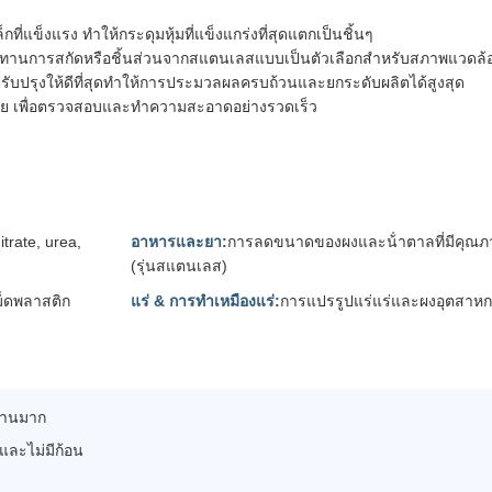
ี่แข็งแรง ทําให้กระดุมหุ้มที่แข็งแกร่งที่สุดแตกเป็นชิ้นๆ
ทานการสกัดหรือชิ้นส่วนจากสแตนเลสแบบเป็นตัวเลือกสําหรับสภาพแวดล้อ
รับปรุงให้ดีที่สุดทําให้การประมวลผลครบถ้วนและยกระดับผลิตได้สูงสุด
ง่าย เพื่อตรวจสอบและทําความสะอาดอย่างรวดเร็ว
trate, urea,
อาหารและยา:
การลดขนาดของผงและน้ําตาลที่มีคุณ
(รุ่นสแตนเลส)
ม็ดพลาสติก
แร่ & การทําเหมืองแร่:
การแปรรูปแร่แร่และผงอุตสาหก
งงานมาก
และไม่มีก้อน