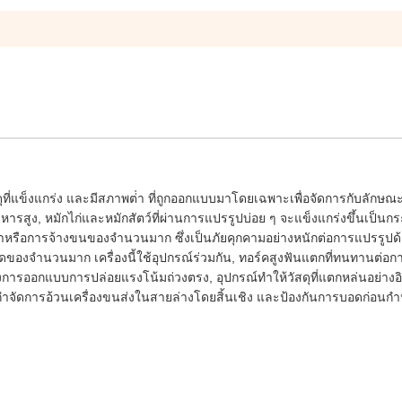
ดุที่แข็งแกร่ง และมีสภาพต่ํา ที่ถูกออกแบบมาโดยเฉพาะเพื่อจัดการกับลักษ
ง, หมักไก่และหมักสัตว์ที่ผ่านการแปรรูปบ่อย ๆ จะแข็งแกร่งขึ้นเป็นกระด
รือการจ้างขนของจํานวนมาก ซึ่งเป็นภัยคุกคามอย่างหนักต่อการแปรรูปด้
องจํานวนมาก เครื่องนี้ใช้อุปกรณ์ร่วมกัน, ทอร์คสูงฟันแตกที่ทนทานต่อการ
างการออกแบบการปล่อยแรงโน้มถ่วงตรง, อุปกรณ์ทําให้วัสดุที่แตกหล่นอย่าง
ําจัดการอ้วนเครื่องขนส่งในสายล่างโดยสิ้นเชิง และป้องกันการบอดก่อนก