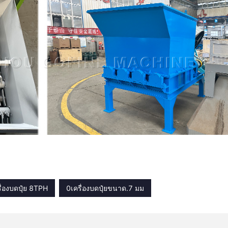
ื่องบดปุ๋ย 8TPH
0เครื่องบดปุ๋ยขนาด.7 มม