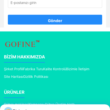
Gönder
BIZIM HAKKIMIZDA
Şirket Profili
Fabrika Turu
Kalite Kontrolü
Bizimle İletişim
Site Haritası
Gizlilik Politikası
ÜRÜNLER
Gübre makinesi
Kompoze Gübre Üretim Hattı