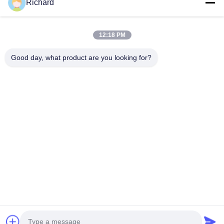
Richard
Organik Gübre Üretim Hattı
BB Gübre Üretim Hattı
Çift Silindirli Gübre Kırma Makinesi
Döner Tamburlu Gübre Kırma Makinesi
12:18 PM
Good day, what product are you looking for?
BIZIMLE İLETIŞIM
richard@zzgofine.com
0086-17838191148
Oda 2115, Jinshi Uluslararası, Kangtai Yolu, Xingyang
Şehri, Zhengzhou Şehri, Henan Eyaleti
Çin İyi Kalite Gübre makinesi Tedarikçi. Telif hakkı © 2020-2026
Zhengzhou Gofine Machine Equipment CO., LTD - Tüm haklar saklıdır.