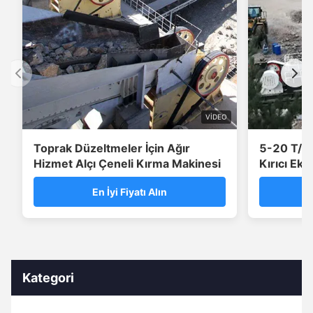
VIDEO
Toprak Düzeltmeler İçin Ağır
5-20 T/H 
Hizmet Alçı Çeneli Kırma Makinesi
Kırıcı Eki
En İyi Fiyatı Alın
Kategori