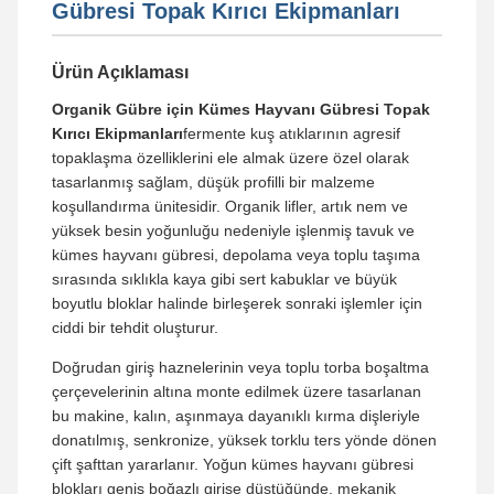
Gübresi Topak Kırıcı Ekipmanları
Ürün Açıklaması
Organik Gübre için Kümes Hayvanı Gübresi Topak
Kırıcı Ekipmanları
fermente kuş atıklarının agresif
topaklaşma özelliklerini ele almak üzere özel olarak
tasarlanmış sağlam, düşük profilli bir malzeme
koşullandırma ünitesidir. Organik lifler, artık nem ve
yüksek besin yoğunluğu nedeniyle işlenmiş tavuk ve
kümes hayvanı gübresi, depolama veya toplu taşıma
sırasında sıklıkla kaya gibi sert kabuklar ve büyük
boyutlu bloklar halinde birleşerek sonraki işlemler için
ciddi bir tehdit oluşturur.
Doğrudan giriş haznelerinin veya toplu torba boşaltma
çerçevelerinin altına monte edilmek üzere tasarlanan
bu makine, kalın, aşınmaya dayanıklı kırma dişleriyle
donatılmış, senkronize, yüksek torklu ters yönde dönen
çift şafttan yararlanır. Yoğun kümes hayvanı gübresi
blokları geniş boğazlı girişe düştüğünde, mekanik