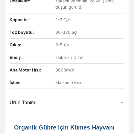
Özellikler:
Yüksek verimlilik, kolay işleme,
düşük gürültü
Kapasite:
1-3 T/H
Toz boyutu:
80-320 ağ
Çıkış:
3-5 t/s
Enerji:
Elektrik / Dizel
Ana Motor Hızı:
3000r/dk
İşlev:
Malzeme Kırıcı
Ürün Tanımı
Organik Gübre için Kümes Hayvanı