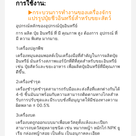
การใช้งาน:
กระบวนการทํางานของเครื่องจักร
▶
แปรรูปปุ๋ยชีวอินทรีย์สําหรับขยะสัตว์
อุปกรณ์หลักของอุปกรณ์ปุ๋ยอินทรีย์
การ ผลิต ปุ๋ย อินทรีย์ ที่ มี คุณภาพ สูง ต้องการ อุปกรณ์ ที่
มี ความ พิเศษ มากมาย.
1เครื่องปลูกพืช
เครื่องหมุนคอมพอสต์เป็นเครื่องมือที่สําคัญในการผลิตปุ๋ย
อินทรีย์ มันสร้างสภาพแอร์บิกที่ดีที่สุดสําหรับขยะอินทรีย์
เช่น ปุ๋ยสัตว์และขยะอาหาร เพื่อผลิตปุ๋ยอินทรีย์ที่มีคุณภาพ
ดีขึ้น.
2เครื่องชํารุด
เครื่องชํารุดชํารุดสามารถรับมือและส่งสื่อที่แตกต่างกันได้
4-6 ชิ้นมันมาพร้อมกับความสามารถติดตามทางไกลสําห
รับการปรับชุดและมีระบบชั่งที่อนุญาตให้มีช่องทางความ
ผิดพลาด ± 00.5%
3เครื่องบด
เครื่องบดถูกออกแบบมาเพื่อบดวัสดุทั้งแห้งและเปียก
สามารถบดวัสดุหลายชนิด เช่น หมากหญ้า หมักไก่ NPK ยู
เรีย กล่องหญ้าสอย เป็นต้น เป็นอนุภาคละเอียด