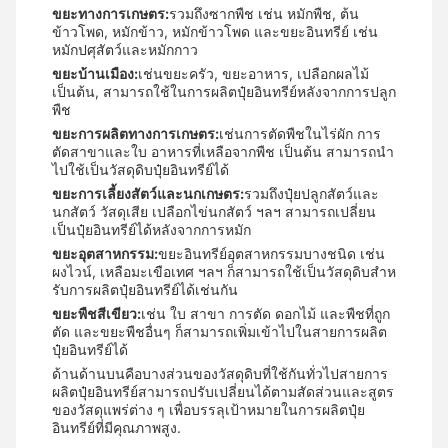
ขยะทางการเกษตร:
รวมถึงซากพืช เช่น หมักพืช, ต้น
ข้าวโพด, หมักข้าว, หมักข้าวโพด และขยะอินทรีย์ เช่น
หมักปศุสัตว์และหมักกาว
ขยะบ้านเมือง:
เช่นขยะครัว, ขยะอาหาร, เปลือกผลไม้
เป็นต้น, สามารถใช้ในการผลิตปุ๋ยอินทรีย์หลังจากการปลูก
พืช
ขยะการผลิตทางการเกษตร:
เช่นการตัดพืชในไร่ผัก การ
ตัดสาขาและใบ อาหารที่เหลือจากพืช เป็นต้น สามารถนํา
ไปใช้เป็นวัสดุดิบปุ๋ยอินทรีย์ได้
ขยะการเลี้ยงสัตว์และนกเกษตร:
รวมถึงปุ๋ยปลูกสัตว์และ
นกสัตว์ วัสดุเสีย เปลือกไข่นกสัตว์ ฯลฯ สามารถเปลี่ยน
เป็นปุ๋ยอินทรีย์ได้หลังจากการหมัก
ขยะอุตสาหกรรม:
ขยะอินทรีย์อุตสาหกรรมบางชนิด เช่น
ผงไวน์, เหลือมะเขือเทศ ฯลฯ ก็สามารถใช้เป็นวัสดุดิบสําห
รับการผลิตปุ๋ยอินทรีย์ได้เช่นกัน
ขยะพืชสีเขียว:
เช่น ใบ สาขา การตัด ดอกไม้ และพืชที่ถูก
ตัด และขยะพืชอื่นๆ ก็สามารถเพิ่มเข้าไปในสายการผลิต
ปุ๋ยอินทรีย์ได้
ด้านด้านบนคือบางส่วนของวัสดุดิบที่ใช้กันทั่วไปสายการ
ผลิตปุ๋ยอินทรีย์สามารถปรับเปลี่ยนได้ตามสัดส่วนและสูตร
ของวัสดุแพร่ต่าง ๆ เพื่อบรรลุเป้าหมายในการผลิตปุ๋ย
อินทรีย์ที่มีคุณภาพสูง.