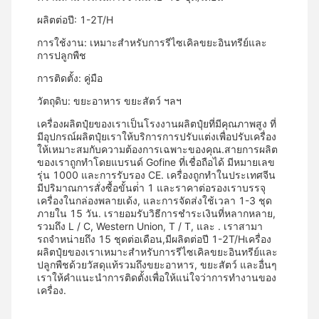
ผลิตต่อปี: 1-2T/H
การใช้งาน: เหมาะสําหรับการรีไซเคิลขยะอินทรีย์และ
การปลูกพืช
การติดตั้ง: คู่มือ
วัตถุดิบ: ขยะอาหาร ขยะสัตว์ ฯลฯ
เครื่องผลิตปุ๋ยของเราเป็นโรงงานผลิตปุ๋ยที่มีคุณภาพสูง ที่
มีอุปกรณ์ผลิตปุ๋ยเราให้บริการการปรับแต่งเพื่อปรับเครื่อง
ให้เหมาะสมกับความต้องการเฉพาะของคุณ.สายการผลิต
ของเราถูกทําโดยแบรนด์ Gofine ที่เชื่อถือได้ มีหมายเลข
รุ่น 1000 และการรับรอง CE. เครื่องถูกทําในประเทศจีน
มีปริมาณการสั่งซื้อขั้นต่ํา 1 และราคาต่อรองเราบรรจุ
เครื่องในกล่องพลายเด้ง, และการจัดส่งใช้เวลา 1-3 ชุด
ภายใน 15 วัน. เรายอมรับวิธีการชําระเงินที่หลากหลาย,
รวมถึง L / C, Western Union, T / T, และ . เราสามา
รถจําหน่ายถึง 15 ชุดต่อเดือน,มีผลิตต่อปี 1-2T/Hเครื่อง
ผลิตปุ๋ยของเราเหมาะสําหรับการรีไซเคิลขยะอินทรีย์และ
ปลูกพืชด้วยวัสดุแท้รวมถึงขยะอาหาร, ขยะสัตว์ และอื่นๆ
เราให้คําแนะนําการติดตั้งเพื่อให้แน่ใจว่าการทํางานของ
เครื่อง.