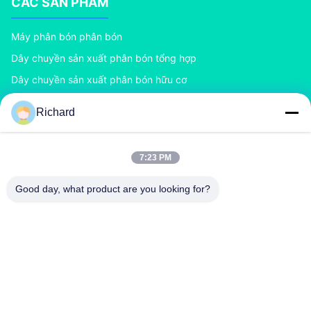
CÁC SẢN PHẨM
Máy phân bón phân bón
Dây chuyền sản xuất phân bón tổng hợp
Dây chuyền sản xuất phân bón hữu cơ
Dây chuyền sản xuất phân bón BB
Richard
Máy tạo hạt phân bón con lăn đôi
Máy tạo hạt phân bón trống quay
7:23 PM
LIÊN HỆ VỚI CHÚNG TÔI
Good day, what product are you looking for?
richard@zzgofine.com
0086-17838191148
Phòng 2115, Jinshi International, đường Kangtai, thành
phố Xingyang, thành phố Zhengzhou, tỉnh Henan