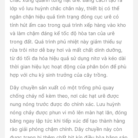
chắc xung quanh từng hạt urê. Bằng cách tạo ra
lớp vỏ lưu huỳnh chắc chắn này, thiết bị có thể
ngăn chặn hiệu quả tình trạng đóng cục urê có
tính hút ẩm cao trong quá trình xếp hàng vào kho
và làm chậm đáng kể tốc độ hòa tan của urê
trong đất. Quá trình phủ nhiệt này giảm thiểu sự
rửa trôi nitơ dễ bay hơi và mất chất dinh dưỡng,
từ đó tối đa hóa hiệu quả sử dụng nitơ và kéo dài
thời gian hiệu lực hoạt động của phân bón để phù
hợp với chu kỳ sinh trưởng của cây trồng.
Dây chuyền sản xuất có một trống phủ quay
chống cháy nổ kèm theo, nơi các hạt urê được
nung nóng trước được đo chính xác. Lưu huỳnh
nóng chảy được phun vi mô lên màn hạt lăn, đóng
băng ngay lập tức khi tiếp xúc để tạo thành hàng
rào giải phóng chậm chính. Dây chuyền này còn
được trang bị thêm chất bịt kín điều hòa bằng sáp