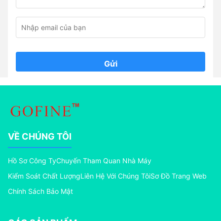
Gửi
VỀ CHÚNG TÔI
Hồ Sơ Công Ty
Chuyến Tham Quan Nhà Máy
Kiểm Soát Chất Lượng
Liên Hệ Với Chúng Tôi
Sơ Đồ Trang Web
Chính Sách Bảo Mật