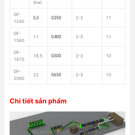
(kw)
GF-
2-3
11
5,5
G350
1240
GF-
11
2-3
11
G400
1560
GF-
18,5
2-3
10
G500
1870
GF-
22
2-3
10
G650
2080
Chi tiết sản phẩm