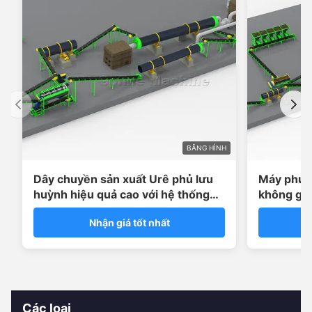
BĂNG HÌNH
Dây chuyền sản xuất Urê phủ lưu
Máy phủ 
huỳnh hiệu quả cao với hệ thống
không gỉ 
dán sáp
polymer 2
Nhận giá tốt nhất
Các loại