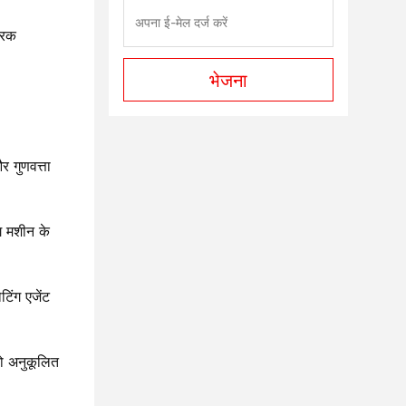
्वरक
भेजना
 गुणवत्ता
ंग मशीन के
िंग एजेंट
को अनुकूलित