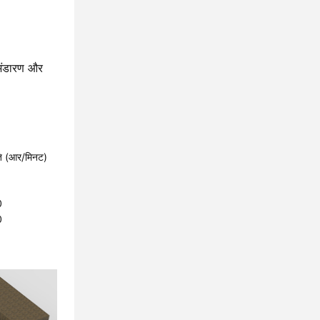
 भंडारण और
ि (आर/मिनट)
1
1
0
0