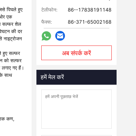
िसे पिघले हुए
टेलीफोन:
86--17838191148
ं ओर एक
फैक्स:
86-371-65002168
ूत सल्फर शेल
े विघटन की दर
से नाइट्रोजन
अब संपर्क करें
ले हुए सल्फर
ाइन को सल्फर
ल लगाए गए हैं।
 के साथ
हमें मेल करें
्वरक कण,