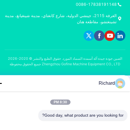
0086-17838191148
الغرفة 2115، جينشي الدولية، شارع كانغتاي، مدينة شينغيانغ، مدينة
تشينغتشو، مقاطعة هنان
الصين جودة جيدة آلة أسمدة السماد المورد. حقوق الطبع والنشر © 2020-2026
Zhengzhou Gofine Machine Equipment CO., LTD جميع الحقوق محفوظة
Richard
8:30 PM
Good day, what product are you looking fo