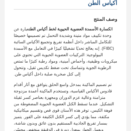
أكياس الطن
وصف المنتج
ال
كسارة الأسمدة العضوية الحيوية لخط أكياس الطن
عبارة عن
وحدة تكييف مواد متينة وشديدة التحمل تم تصميمها خصيصًا
للتكامل المباشر داخل أنظمة تفريغ وتجميع الأكياس السائبة
(FIBC). إنه يعالج تحديًا تشغيليًا كبيرًا في التعامل مع الأسمدة
البيولوجية: التركيبات العضوية الحيوية التي تحتوي على
ميكروبات وظيفية، وأحماض أمينية، ومواد رطبة كثيرًا ما تمتص
الرطوبة الجوية وتتماسك تحت ضغط تكديس ثقيل، وتتحول
إلى كتل صخرية صلبة داخل أكياس طن.
تم تصميم الماكينة بمدخل واسع الحلق يتوافق مع آثار أقدام
قادوس الأكياس القياسية، وتستخدم الماكينة أعمدة مزدوجة
متزامنة وعالية عزم الدوران ومجهزة بعناصر كسر ثقيلة
التشكيل. عندما تسقط الكتل العضوية الحيوية المضغوطة من
فوهة الكيس، توفر هذه الأسنان قوى قص وتقسيم ميكانيكية
مكثفة، مما يؤدي إلى كسر الكتل الكثيفة على الفور. يتميز
بمسار تفريغ الجاذبية المستقيم بدون عائق وبدون شاشة،
ويعمل الجهاز بمعدل دورة في الدقيقة منخفض محسّن