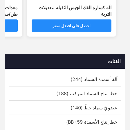
آلة كسارة الفك الجبس الثقيلة لتعديلات
التربة
طن/ساعة
احصل على افضل سعر
احص
الفئات
آلة أسمدة السماد (244)
خط انتاج السماد المركب (188)
عضويّ سماد خطّ (140)
خط إنتاج الأسمدة BB (59)