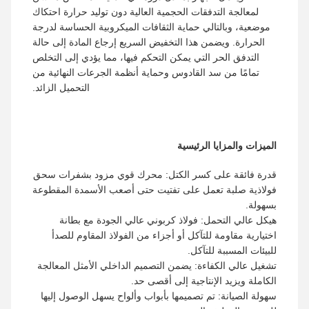
لمعالجة التدفقات الحجمية العالية دون توليد حرارة احتكاك
موضعية، وبالتالي حماية الثقافات الميكروبية الحساسة لدرجة
الحرارة. ويضمن هذا التخفيض السريع إرجاع المادة إلى حالة
التدفق الحر التي يمكن التحكم فيها، مما يؤدي إلى التخلص
تمامًا من سد القادوس وحماية أنظمة الجرعات النهائية من
التحميل الزائد.
الميزات والمزايا الرئيسية
قدرة فائقة على كسر الكتل: محرك قوي مزود بشفرات سحق
فولاذية صلبة تعمل على تفتيت حتى أصعب الأسمدة المقطوعة
بسهولة.
هيكل عالي التحمل: فولاذ كربوني عالي الجودة مع بطانة
اختيارية مقاومة للتآكل أو أجزاء من الفولاذ المقاوم للصدأ
للبيئات المسببة للتآكل.
تشغيل عالي الكفاءة: يضمن التصميم الداخلي الأمثل المعالجة
الكاملة ويزيد الإنتاجية إلى أقصى حد.
سهولة الصيانة: تم تصميمها بأبواب وألواح يسهل الوصول إليها