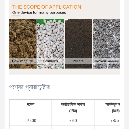
পণ্যের প্যারামেন্টার
মডেল
সর্বোচ্চ ফিড আকার
আউটপুট আকার
(মিমি)
(মিমি)
LP500
≤ 60
＜Φ ০.৭