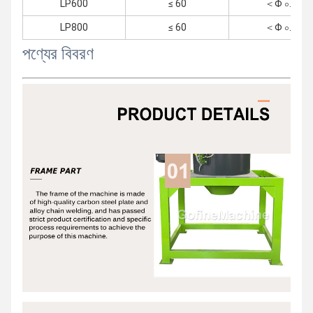
LP600
≤ 60
＜Φ ০.৭
LP800
≤ 60
＜Φ ০.৭
পণ্যের বিবরণ