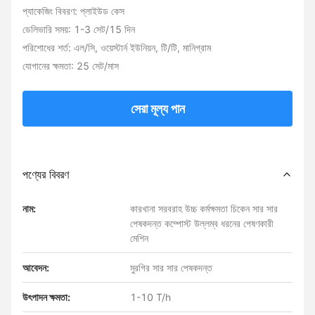
প্যাকেজিং বিবরণ: প্লাইউড কেস
ডেলিভারি সময়: 1-3 সেট/15 দিন
পরিশোধের শর্ত: এল/সি, ওয়েস্টার্ন ইউনিয়ন, টি/টি, মানিগ্রাম
যোগানের ক্ষমতা: 25 সেট/মাস
সেরা মূল্য পান
পণ্যের বিবরণ
নাম:
কারখানা সরবরাহ উচ্চ কর্মক্ষমতা চিকেন সার সার
পেষকদন্ত কম্পোস্ট উল্লম্ব ধরনের পেষণকারী
মেশিন
আবেদন:
মুরগির সার সার পেষকদন্ত
উৎপাদন ক্ষমতা:
1-10 T/h