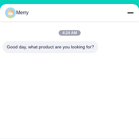
পণ্য
Merry
কম্পোস্ট সার মেশিন
যৌগিক সার উৎপাদন লাইন
জৈব সার উত্পাদন লাইন
বিবি সার সার উত্পাদন লাইন
ডাবল রোলার সার দানাদার
রোটারি ড্রাম সার গ্রানুলেটর
4:24 AM
Good day, what product are you looking for?
আমাদের সাথে যোগাযোগ
richard@zzgofine.com
0086-17838191148
রুম ২১১৫, জিনশি ইন্টারন্যাশনাল, কাংটাই রোড, সিঙ্গিয়াং সিটি, ঝেংঝো সিটি, হেনান
প্রদেশ