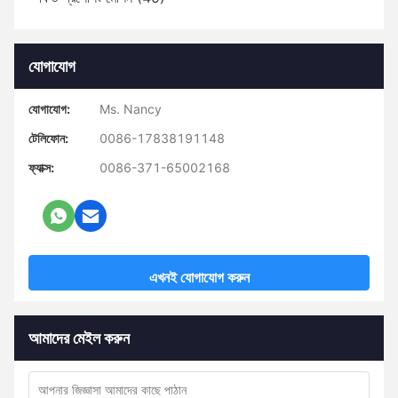
যোগাযোগ
যোগাযোগ:
Ms. Nancy
টেলিফোন:
0086-17838191148
ফ্যাক্স:
0086-371-65002168
এখনই যোগাযোগ করুন
আমাদের মেইল করুন