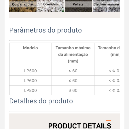
Parâmetros do produto
Modelo
Tamanho máximo
Tamanho de saí
da alimentação
(mm)
(mm)
LP500
≤ 60
< Φ 0.7
LP600
≤ 60
< Φ 0.7
LP800
≤ 60
< Φ 0.7
Detalhes do produto