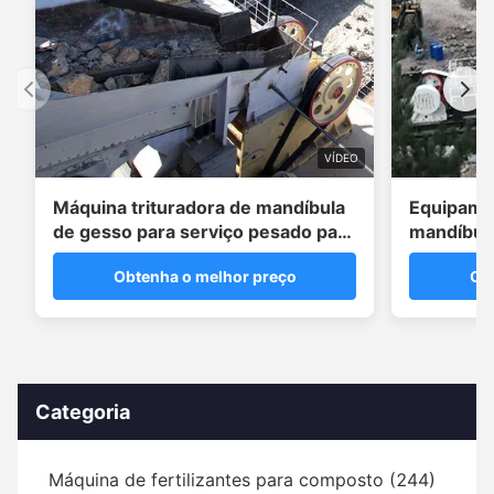
VÍDEO
Máquina trituradora de mandíbula
Equipamen
de gesso para serviço pesado para
mandíbul
correções de solo
20 T/H
Obtenha o melhor preço
Ob
Categoria
Máquina de fertilizantes para composto (244)