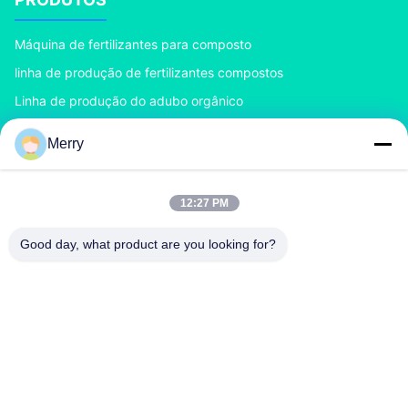
Máquina de fertilizantes para composto
linha de produção de fertilizantes compostos
Linha de produção do adubo orgânico
Linha de produção do adubo do BB
Merry
Granulador dobro do adubo do rolo
Granulador do adubo do cilindro giratório
12:27 PM
CONTACTE-NOS
Good day, what product are you looking for?
richard@zzgofine.com
0086-17838191148
Sala 2115, Jinshi International, Rua Kangtai, cidade de
Xingyang, cidade de Zhengzhou, província de Henan