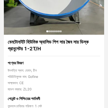
বেনটোনাইট হিউমিক অ্যাসিড পিগ সার জৈব সার ডিস্ক
গ্রানুলেটর 1-2T/H
পণ্যের বিবরণ
উৎপত্তি স্থল: হেনান, চীন
পরিচিতিমুলক নাম: Gofine
সাক্ষ্যদান: CE
মডেল নম্বার: ZL20
পেমেন্ট ও শিপিংয়ের শর্তাবলী
ন্যূনতম চাহিদার পরিমাণ: 1 সেট