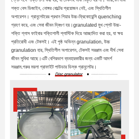
শক্ত বেস ডিজাইন, নোঙ্গর বোল্টের প্রয়োজন নেই, এবং স্থিতিশীল 
অপারেশন। গ্রানুলেটরের প্রধান গিয়ার উচ্চ-ফ্রিকোয়েন্সি quenching 
গ্রহণ করে, এবং সেবা জীবন দ্বিগুণ হয়।granulated মুখ প্লেট উচ্চ-
শক্তি গ্লাস ফাইবার শক্তিশালী প্লাস্টিক দিয়ে আচ্ছাদিত করা হয়, যা ক্ষয় 
প্রতিরোধী এবং টেকসই। এই পৃষ্ঠ অভিন্ন granulation, উচ্চ 
granulation হার, স্থিতিশীল অপারেশন, টেকসই সরঞ্জাম এবং দীর্ঘ সেবা 
জীবন সুবিধা আছে।এটি বেশিরভাগ ব্যবহারকারীর জন্য একটি আদর্শ 
সরঞ্জাম.
গরুর ময়লা গ্রাফাইট পাউডার ডিস্ক গ্রানুলেটর।