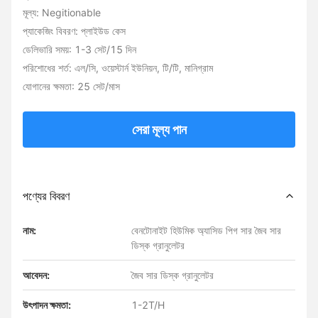
মূল্য: Negitionable
প্যাকেজিং বিবরণ: প্লাইউড কেস
ডেলিভারি সময়: 1-3 সেট/15 দিন
পরিশোধের শর্ত: এল/সি, ওয়েস্টার্ন ইউনিয়ন, টি/টি, মানিগ্রাম
যোগানের ক্ষমতা: 25 সেট/মাস
সেরা মূল্য পান
পণ্যের বিবরণ
নাম:
বেনটোনাইট হিউমিক অ্যাসিড পিগ সার জৈব সার
ডিস্ক গ্রানুলেটর
আবেদন:
জৈব সার ডিস্ক গ্রানুলেটর
উৎপাদন ক্ষমতা:
1-2T/H