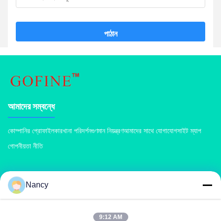
পাঠান
আমাদের সম্বন্ধে
কোম্পানির প্রোফাইল
কারখানা পরিদর্শন
গুণমান নিয়ন্ত্রণ
আমাদের সাথে যোগাযোগ
সাইট ম্যাপ
গোপনীয়তা নীতি
পণ্য
Nancy
কম্পোস্ট সার মেশিন
যৌগিক সার উৎপাদন লাইন
জৈব সার উত্পাদন লাইন
বিবি সার সার উত্পাদন লাইন
ডাবল রোলার সার দানাদার
রোটারি ড্রাম সার গ্রানুলেটর
9:12 AM