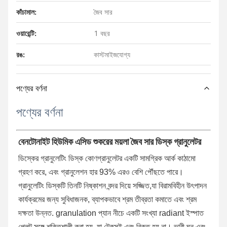
কাঁচামাল:
জৈব সার
ওয়ারেন্টি:
1 বছর
রঙ:
কাস্টমাইজযোগ্য
পণ্যের বর্ণনা
পণ্যের বর্ণনা
বেনটোনাইট হিউমিক এসিড শুকরের ময়লা জৈব সার ডিস্ক গ্রানুলেটর
ডিস্কের গ্রানুলেটিং ডিস্ক কোণ
গ্রানুলেটর
একটি সামগ্রিক আর্ক কাঠামো 
গ্রহণ করে, এবং গ্রানুলেশন হার 93% এরও বেশি পৌঁছতে পারে। 
গ্রানুলেটিং ডিস্কটি তিনটি নিষ্কাশন বন্দর দিয়ে সজ্জিত,যা বিরামবিহীন উৎপাদন 
কার্যক্রমের জন্য সুবিধাজনক, ব্যাপকভাবে শ্রম তীব্রতা কমাতে এবং শ্রম 
দক্ষতা উন্নত. granulation প্যান নীচে একটি সংখ্যা radiant ইস্পাত 
প্লেট সঙ্গে শক্তিশালী করা হয়, যা টেকসই এবং বিকৃত হয় না। ভারী,ঘন এবং 