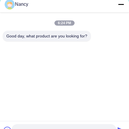
Nancy
콤포스트 비료 기계
복합 비료 생산 라인
유기 비료 생산 라인
BB 비료 생산 라인
더블 롤러 비료 과립기
회전 드럼 비료 과립기
6:24 PM
Good day, what product are you looking for?
저희와 연락
richard@zzgofine.com
0086-17838191148
방 2115, 진시 국제, 칸타이 도로, 진양 시, 젠저우 시, 헤난 지
방
중국 좋은 품질 콤포스트 비료 기계 공급자. 저작권 2020-2026 Zhengzhou
Gofine Machine Equipment CO., LTD 모든 권리는 보호됩니다.