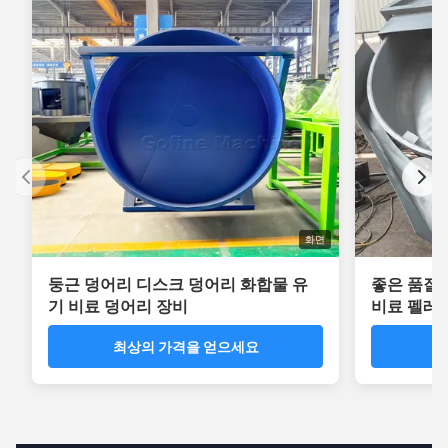
화면
둥근 덩어리 디스크 덩어리 화합물 유
좋은 품질 디
기 비료 덩어리 장비
비료 펠레
최상의 가격을 얻으세요
최