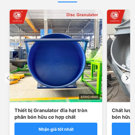
BĂNG HÌNH
Thiết bị Granulator đĩa hạt tròn
Chất lượn
phân bón hữu cơ hợp chất
bón hữu c
máy
Nhận giá tốt nhất