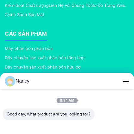
Kiểm Soát Chất Lượng
Liên Hệ Với Chúng Tôi
Sơ Đồ Trang Web
Chính Sách Bảo Mật
CÁC SẢN PHẨM
Máy phân bón phân bón
Dây chuyền sản xuất phân bón tổng hợp
Dây chuyền sản xuất phân bón hữu cơ
Dây chuyền sản xuất phân bón BB
Nancy
Máy tạo hạt phân bón con lăn đôi
Máy tạo hạt phân bón trống quay
8:34 AM
LIÊN HỆ VỚI CHÚNG TÔI
Good day, what product are you looking for?
richard@zzgofine.com