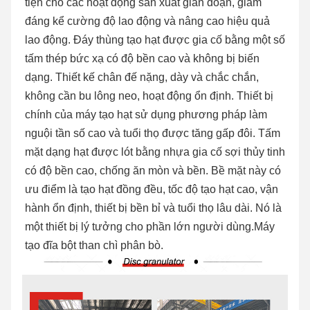
tiện cho các hoạt động sản xuất gián đoạn, giảm 
đáng kể cường độ lao động và nâng cao hiệu quả 
lao động. Đáy thùng tạo hạt được gia cố bằng một số 
tấm thép bức xạ có độ bền cao và không bị biến 
dạng. Thiết kế chân đế nặng, dày và chắc chắn, 
không cần bu lông neo, hoạt động ổn định. Thiết bị 
chính của máy tạo hạt sử dụng phương pháp làm 
nguội tần số cao và tuổi thọ được tăng gấp đôi. Tấm 
mặt dạng hạt được lót bằng nhựa gia cố sợi thủy tinh 
có độ bền cao, chống ăn mòn và bền. Bề mặt này có 
ưu điểm là tạo hạt đồng đều, tốc độ tạo hạt cao, vận 
hành ổn định, thiết bị bền bỉ và tuổi thọ lâu dài. Nó là 
một thiết bị lý tưởng cho phần lớn người dùng.
Máy 
tạo đĩa bột than chì phân bò.