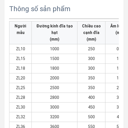
Thông số sản phẩm
Người
Đường kính đĩa tạo
Chiều cao
Âm lượn
mẫu
hạt
cạnh đĩa
(m³)
(mm)
(mm)
ZL10
1000
250
0,4
ZL15
1500
300
1.1
ZL18
1800
300
1.4
ZL20
2000
350
1.8
ZL25
2500
350
2,5
ZL28
2800
400
3.3
ZL30
3000
450
3,9
ZL32
3200
500
4.3
ZL36
3600
550
5,5