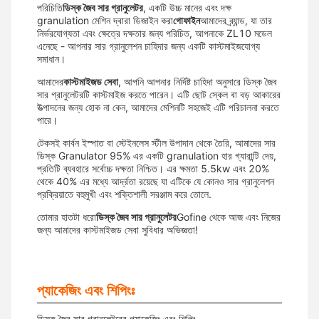
পরিচিতি
ডিস্ক জৈব সার গ্রানুলেটর
, একটি উচ্চ মানের এবং দক্ষ
granulation মেশিন দ্বারা ডিজাইন করা
গোফাইন
আমাদের ব্র্যান্ড, যা তার
নির্ভরযোগ্যতা এবং ক্ষেত্রে দক্ষতার জন্য পরিচিত, আপনাকে ZL10 মডেল
এনেছে - আপনার সার গ্রানুলেশন চাহিদার জন্য একটি কাস্টমাইজযোগ্য
সমাধান।
আমাদের
কাস্টমাইজড সেবা
, আপনি আপনার নির্দিষ্ট চাহিদা অনুসারে ডিস্ক জৈব
সার গ্রানুলেটরটি কাস্টমাইজ করতে পারেন। এটি ছোট স্কেল বা বড় আকারের
উত্পাদনের জন্য হোক না কেন, আমাদের মেশিনটি সহজেই এটি পরিচালনা করতে
পারে।
টেকসই কার্বন ইস্পাত বা স্টেইনলেস স্টীল উপাদান থেকে তৈরি, আমাদের সার
ডিস্ক Granulator 95% এর একটি granulation হার গ্যারান্টি দেয়,
প্রতিটি ব্যবহারে সর্বোচ্চ দক্ষতা নিশ্চিত। এর ক্ষমতা 5.5kw এবং 20%
থেকে 40% এর মধ্যে আর্দ্রতা রয়েছে যা এটিকে যে কোনও সার গ্রানুলেশন
প্রক্রিয়াতে বহুমুখী এবং শক্তিশালী সরঞ্জাম করে তোলে.
তোমার হাতটা ধরো
ডিস্ক জৈব সার গ্রানুলেটর
Gofine থেকে আজ এবং নিজের
জন্য আমাদের কাস্টমাইজড সেবা সুবিধার অভিজ্ঞতা!
প্যাকেজিং এবং শিপিংঃ
ডিস্ক জৈব সার গ্রানুলেটরের প্যাকেজিং এবং শিপিং