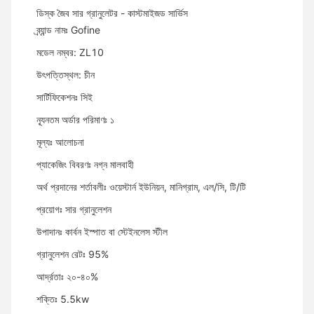
ডিস্ক জৈব সার গ্রানুলেটর - কাস্টমাইজড সার্ভিস
ব্র্যান্ড নামঃ Gofine
মডেল নম্বর: ZL10
উৎপত্তিস্থল: চীন
সার্টিফিকেশনঃ সিই
ন্যূনতম অর্ডার পরিমাণঃ ১
মূল্যঃ আলোচনা
প্যাকেজিং বিবরণঃ নগ্ন মালবাহী
অর্থ প্রদানের শর্তাবলীঃ ওয়েস্টার্ন ইউনিয়ন, মানিগ্রাম, এল/সি, টি/টি
প্রয়োগঃ সার গ্রানুলেশন
উপাদানঃ কার্বন ইস্পাত বা স্টেইনলেস স্টীল
গ্রানুলেশন রেটঃ 95%
আর্দ্রতাঃ ২০-৪০%
শক্তিঃ 5.5kw