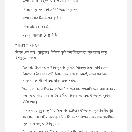
উপাদানঃ কার্বন ইস্পাত বা স্টেইনলেস স্টীল
নিয়ন্ত্রণ ব্যবস্থাঃ পিএলসি নিয়ন্ত্রণ ব্যবস্থা
পণ্যের নামঃ ডিস্ক গ্রানুলেটর
আর্দ্রতাঃ ২০-৪০%
গ্রানুল আকারঃ 3-8 মিমি
প্রয়োগ ও ব্যবহার
ডিস্ক জৈব সার গ্রানুলেটর বিভিন্ন কৃষি অ্যাপ্লিকেশনে ব্যবহারের জন্য
উপযুক্ত, যেমনঃ
জৈব সার উৎপাদন: এই ডিস্ক গ্রানুলেটর বিভিন্ন জৈব পদার্থ থেকে
উচ্চমানের জৈব সার পেল্ট উত্পাদন করার জন্য আদর্শ, যেমন পশু ময়দা,
ফসলের অবশিষ্টাংশ,এবং রান্নাঘরের বর্জ্য.
জৈব চাষঃ এই মেশিন দ্বারা উত্পাদিত জৈব সার পেল্টগুলি জৈব চাষে ব্যবহার
করা যেতে পারে যাতে মাটির উর্বরতা উন্নত হয় এবং উদ্ভিদের বৃদ্ধি
বৃদ্ধি পায়।
বাগান এবং ল্যান্ডস্কেপিংঃ জৈব সার পেল্টগুলি উদ্ভিদের প্রয়োজনীয় পুষ্টি
সরবরাহ এবং মাটির স্বাস্থ্যের উন্নতি করতে বাগান এবং ল্যান্ডস্কেপিংয়ে
ব্যবহারের জন্যও উপযুক্ত।
গ্রিনহাউস চাষঃ এই ডিস্ক গ্রানুলেটর গ্রিনহাউস চাষের জন্য জৈব সার