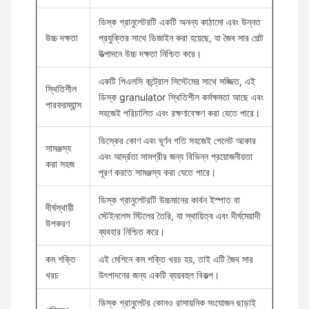
ডিস্ক গ্রানুলেটরটি একটি অনন্য কাঠামো এবং উন্নত
উচ্চ দক্ষতা
প্রযুক্তির সাথে ডিজাইন করা হয়েছে, যা জৈব সার পেল্ট
উত্পাদনে উচ্চ দক্ষতা নিশ্চিত করে।
একটি পিএলসি কন্ট্রোল সিস্টেমের সাথে সজ্জিত, এই
স্থিতিশীল
ডিস্ক granulator স্থিতিশীল কর্মক্ষমতা আছে এবং
পারফরম্যান্স
সহজেই পরিচালিত এবং রক্ষণাবেক্ষণ করা যেতে পারে।
ডিস্কের কোণ এবং ঘূর্ণন গতি সহজেই পেলেট আকার
সামঞ্জস্য
এবং আর্দ্রতা সামগ্রীর জন্য বিভিন্ন প্রয়োজনীয়তা
করা সহজ
পূরণ করতে সামঞ্জস্য করা যেতে পারে।
ডিস্ক গ্রানুলেটরটি উচ্চমানের কার্বন ইস্পাত বা
দীর্ঘস্থায়ী
স্টেইনলেস স্টিলের তৈরি, যা স্থায়িত্ব এবং দীর্ঘমেয়াদী
উপকরণ
ব্যবহার নিশ্চিত করে।
কম শক্তি
এই মেশিনে কম শক্তি খরচ হয়, তাই এটি জৈব সার
খরচ
উৎপাদনের জন্য একটি ব্যয়বহুল বিকল্প।
ডিস্ক গ্রানুলেটর কোনও রাসায়নিক সংযোজন ছাড়াই