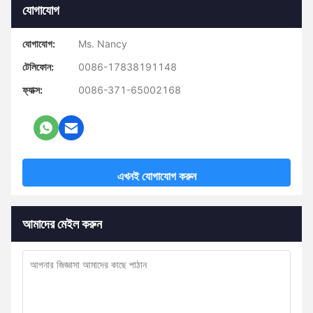
যোগাযোগ
যোগাযোগ:
Ms. Nancy
টেলিফোন:
0086-17838191148
ফ্যাক্স:
0086-371-65002168
এখনই যোগাযোগ করুন
আমাদের মেইল করুন