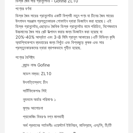
ডিস্ক জৈব সার গ্রানুলেটর - Gofine ZL10
পণ্যের বর্ণনা
ডিস্ক জৈব সারের গ্রানুলেটর একটি বিপ্লবী নতুন পণ্য যা চীনের জৈব সারের
উৎপাদন সরঞ্জাম প্রস্তুতকারক গোফাইন দ্বারা ডিজাইন করা হয়েছে। এই
ডিস্ক গ্রানুলেটর,এছাড়াও জৈবিক ডিস্ক গ্রানুলেটর নামে পরিচিত, বিশেষভাবে
উচ্চমানের জৈব সার পেল্ট উত্পাদন করার জন্য ডিজাইন করা হয়েছে যা
20%-40% আর্দ্রতা এবং 3-8 মিমি গ্রানুল আকারের।এটি বিভিন্ন কৃষি
অ্যাপ্লিকেশনে ব্যবহারের জন্য নিখুঁত এবং বিশ্বজুড়ে কৃষক এবং সার
প্রস্তুতকারকদের দ্বারা ব্যাপকভাবে গৃহীত হয়েছে.
পণ্যের বৈশিষ্ট্য
ব্র্যান্ড নামঃ Gofine
মডেল নম্বর: ZL10
উৎপত্তিস্থল: চীন
সার্টিফিকেশনঃ সিই
ন্যূনতম অর্ডার পরিমাণঃ ১
মূল্যঃ আলোচনা
প্যাকেজিং বিবরণঃ নগ্ন মালবাহী
অর্থ প্রদানের শর্তাবলীঃ ওয়েস্টার্ন ইউনিয়ন, মানিগ্রাম, এল/সি, টি/টি