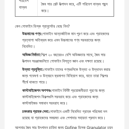
পরিবেশ
জৈব সার পেল্ট উত্পাদন করে, এটি পরিবেশ বান্ধব পছন্দ
বান্ধব
করে।
কেন গোফাইন ডিস্ক গ্রানুলেটর বেছে নিন?
উচ্চমানের পণ্য:
গোফাইন আন্তর্জাতিক মান পূরণ করে এবং গ্রাহকদের
প্রত্যাশা অতিক্রম করে এমন উচ্চমানের পণ্য সরবরাহের জন্য
নিবেদিত।
অভিজ্ঞ নির্মাতা:
শিল্পে ২০ বছরেরও বেশি অভিজ্ঞতার সাথে, জৈব সার
উত্পাদন সরঞ্জামগুলিতে গোফাইন বিস্তৃত জ্ঞান এবং দক্ষতা রয়েছে।
উন্নত প্রযুক্তি:
গোফাইন তাদের পণ্যগুলিকে উন্নত ও উদ্ভাবন করার
জন্য গবেষণা ও উন্নয়নে ক্রমাগত বিনিয়োগ করে, যাতে তারা শিল্পের
শীর্ষে থাকতে পারে।
কাস্টমাইজেশন অপশনঃ
গোফাইন নির্দিষ্ট প্রয়োজনীয়তা পূরণের জন্য
কাস্টমাইজেশন বিকল্পগুলি সরবরাহ করে এবং গ্রাহকদের জন্য
কাস্টমাইজড সমাধান সরবরাহ করে।
চমৎকার গ্রাহক সেবা:
গোফাইনে একটি নিবেদিত গ্রাহক পরিষেবা দল
রয়েছে যা গ্রাহকদের সময়মত এবং পেশাদার সহায়তা প্রদান করে।
আপনার জৈব সার উৎপাদন চাহিদা জন্য Gofine ডিস্ক Granulator চয়ন