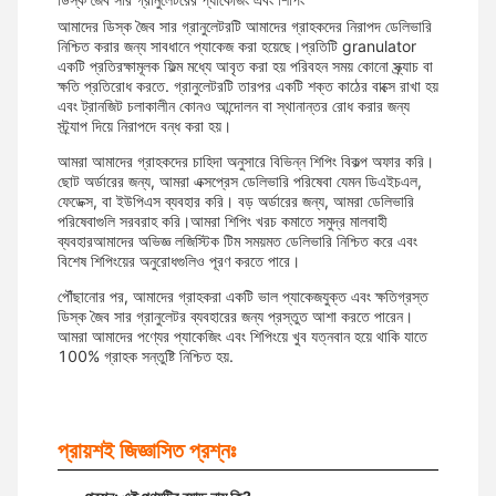
আমাদের ডিস্ক জৈব সার গ্রানুলেটরটি আমাদের গ্রাহকদের নিরাপদ ডেলিভারি
নিশ্চিত করার জন্য সাবধানে প্যাকেজ করা হয়েছে।প্রতিটি granulator
একটি প্রতিরক্ষামূলক ফিল্ম মধ্যে আবৃত করা হয় পরিবহন সময় কোনো স্ক্র্যাচ বা
ক্ষতি প্রতিরোধ করতে. গ্রানুলেটরটি তারপর একটি শক্ত কাঠের বাক্সে রাখা হয়
এবং ট্রানজিট চলাকালীন কোনও আন্দোলন বা স্থানান্তর রোধ করার জন্য
স্ট্র্যাপ দিয়ে নিরাপদে বন্ধ করা হয়।
আমরা আমাদের গ্রাহকদের চাহিদা অনুসারে বিভিন্ন শিপিং বিকল্প অফার করি।
ছোট অর্ডারের জন্য, আমরা এক্সপ্রেস ডেলিভারি পরিষেবা যেমন ডিএইচএল,
ফেডেক্স, বা ইউপিএস ব্যবহার করি। বড় অর্ডারের জন্য, আমরা ডেলিভারি
পরিষেবাগুলি সরবরাহ করি।আমরা শিপিং খরচ কমাতে সমুদ্র মালবাহী
ব্যবহারআমাদের অভিজ্ঞ লজিস্টিক টিম সময়মত ডেলিভারি নিশ্চিত করে এবং
বিশেষ শিপিংয়ের অনুরোধগুলিও পূরণ করতে পারে।
পৌঁছানোর পর, আমাদের গ্রাহকরা একটি ভাল প্যাকেজযুক্ত এবং ক্ষতিগ্রস্ত
ডিস্ক জৈব সার গ্রানুলেটর ব্যবহারের জন্য প্রস্তুত আশা করতে পারেন।
আমরা আমাদের পণ্যের প্যাকেজিং এবং শিপিংয়ে খুব যত্নবান হয়ে থাকি যাতে
100% গ্রাহক সন্তুষ্টি নিশ্চিত হয়.
প্রায়শই জিজ্ঞাসিত প্রশ্নঃ