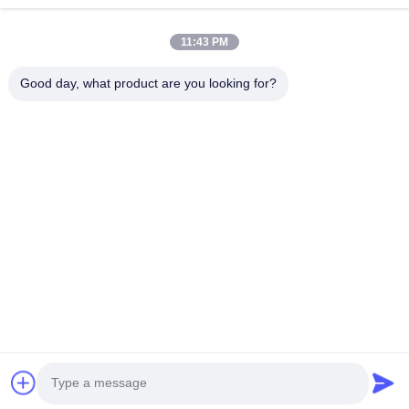
কম্পোস্ট সার মেশিন
যৌগিক সার উৎপাদন লাইন
জৈব সার উত্পাদন লাইন
বিবি সার সার উত্পাদন লাইন
ডাবল রোলার সার দানাদার
রোটারি ড্রাম সার গ্রানুলেটর
11:43 PM
Good day, what product are you looking for?
আমাদের সাথে যোগাযোগ
richard@zzgofine.com
0086-17838191148
রুম ২১১৫, জিনশি ইন্টারন্যাশনাল, কাংটাই রোড, সিঙ্গিয়াং সিটি, ঝেংঝো সিটি, হেনান
প্রদেশ
চীন ভালো মানের কম্পোস্ট সার মেশিন সরবরাহকারী। কপিরাইট © 2020-2026 Zhengzhou
Gofine Machine Equipment CO., LTD সমস্ত অধিকার সংরক্ষিত।