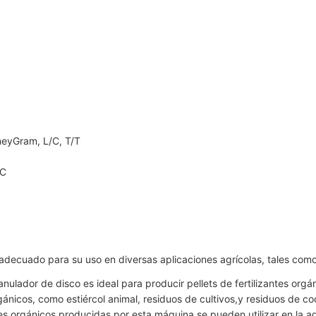
neyGram, L/C, T/T
LC
s adecuado para su uso en diversas aplicaciones agrícolas, tales como
anulador de disco es ideal para producir pellets de fertilizantes orgá
rgánicos, como estiércol animal, residuos de cultivos,y residuos de co
ntes orgánicos producidas por esta máquina se pueden utilizar en la ag