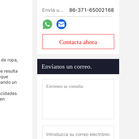
Envía un fax.:
86-371-65002168
Contacta ahora
 de ropa,
Envíanos un correo.
e resulta
 que
rando un
pacidades
 en