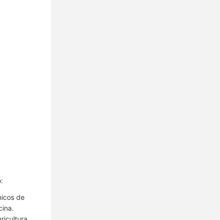
:
nicos de
cina.
ricultura