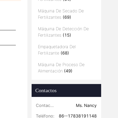
Máquina De Secado De
Fertilizantes
(69)
Máquina De Detección De
Fertilizantes
(15)
Empaquetadora Del
Fertilizante
(68)
Máquina De Proceso De
Alimentación
(49)
Contactos
Contactos:
Ms. Nancy
Teléfono:
86--17838191148