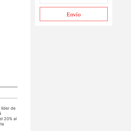
Envío
 líder de
á
el 20% al
nte