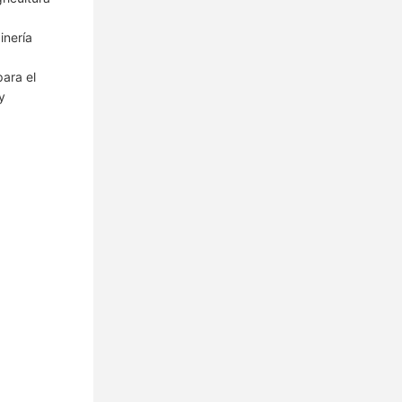
inería
para el
y