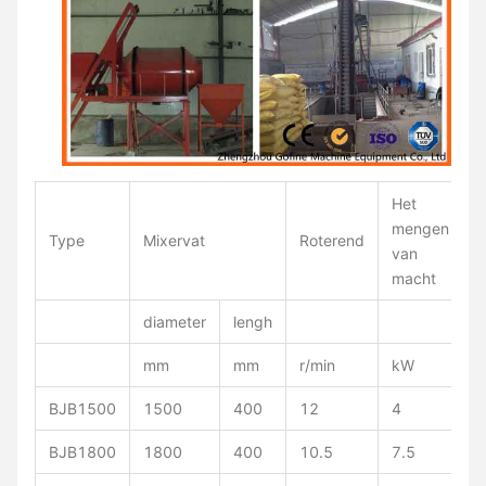
Het
V
mengen
Type
Mixervat
Roterend
van
m
macht
diameter
lengh
mm
mm
r/min
kW
BJB1500
1500
400
12
4
4
BJB1800
1800
400
10.5
7.5
2