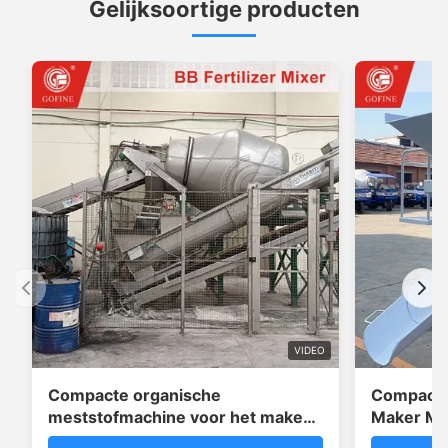
Gelijksoortige producten
VIDEO
Compacte organische
Compact 
meststofmachine voor het maken
Maker Ma
van mobiele chemische
Mixing S