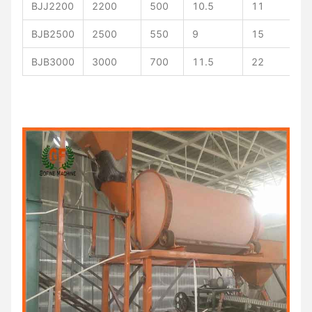
BJJ2200
2200
500
10.5
11
3
BJB2500
2500
550
9
15
4
BJB3000
3000
700
11.5
22
5