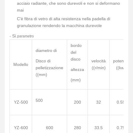
acciaio radiante, che sono durevoli e non si deformano
mai
C'è fibra di vetro di alta resistenza nella padella di
granulazione rendendo la macchina durevole
- Sì.
parametro
bordo
diametro di
del
disco
Disco di
velocità
potenza
Modello
pelletizzazione
((r/min)
((kw)
altezza
((mm)
(mm)
500
YZ-500
200
32
0.55
YZ-600
600
280
33.5
0.75