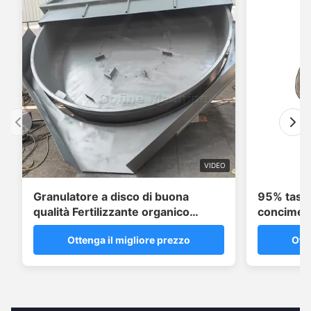
VIDEO
Granulatore a disco di buona
95% tasso
qualità Fertilizzante organico
concime g
Pelletizzatore macchina di fabbrica
acciaio al
Ottenga il migliore prezzo
Otte
personali