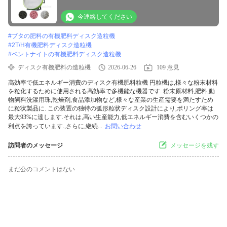
今連絡してください
#
ブタの肥料の有機肥料ディスク造粒機
#
2T/H有機肥料ディスク造粒機
#
ベントナイトの有機肥料ディスク造粒機
ディスク有機肥料の造粒機
2026-06-26
109 意見
高効率で低エネルギー消費のディスク有機肥料粒機 円粒機は,様々な粉末材料
を粒化するために使用される高効率で多機能な機器です. 粉末原材料,肥料,動
物飼料洗濯用珠,乾燥剤,食品添加物など,様々な産業の生産需要を満たすため
に粒状製品に. この装置の独特の弧形粒状ディスク設計により,ボリング率は
最大93%に達します.それは,高い生産能力,低エネルギー消費を含むいくつかの
利点を誇っています.,さらに,継続...
お問い合わせ
訪問者のメッセージ
メッセージを残す
まだ公のコメントはない