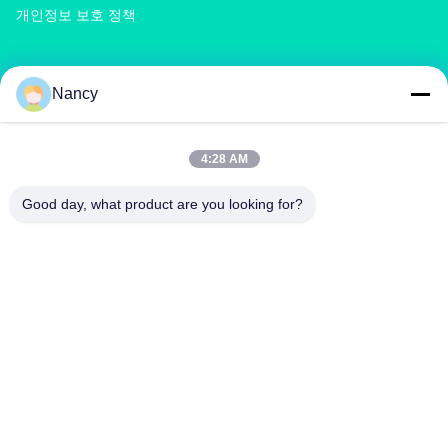
개인정보 보호 정책
상품
Nancy
콤포스트 비료 기계
복합 비료 생산 라인
유기 비료 생산 라인
BB 비료 생산 라인
더블 롤러 비료 과립기
회전 드럼 비료 과립기
4:28 AM
Good day, what product are you looking for?
저희와 연락
richard@zzgofine.com
0086-17838191148
방 2115, 진시 국제, 칸타이 도로, 진양 시, 젠저우 시, 헤난 지
방