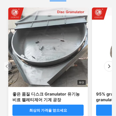
화면
좋은 품질 디스크 Granulator 유기농
95% gra
비료 펠레티제어 기계 공장
granula
의
최상의 가격을 얻으세요
최