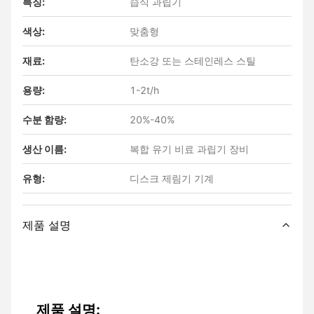
특징:
습식 과립기
색상:
맞춤형
재료:
탄소강 또는 스테인레스 스틸
용량:
1-2t/h
수분 함량:
20%-40%
생산 이름:
복합 유기 비료 과립기 장비
유형:
디스크 제림기 기계
제품 설명
제품 설명: