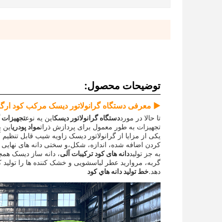
توضیحات محصول:
▶ معرفی دستگاه گرانولاتور دیسک مرکب کود ارگا
تا حالا در مورد
دستگاه گرانولاتور دیسک
اين يه نوع
تجهیزات گ
تجهیزات به طور معمول برای پردازش ذرات
مواد پودری
این 
یکی از مزایا از گرانولاتور دیسک زاویه شیب قابل تن
کردن اضافه شده، اندازه، شکل،و سختی دانه های نهایی ر
به جز توليد
دانه های کود ترکیبات آلی
، دانه ساز دیسک همچن
گربه، مروارید عطر لباسشویی و خشک کننده ها را تولید کن
دهد.
خط توليد دانه هاي کود