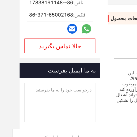
تلفن:
86--17838191148
فکس:
86-371-65002168
حات محصول
حالا تماس بگیرید
به ما ایمیل بفرست
 این
.
۹
ر مرطوب
ورده کند.
واند آشغال
ل را تشکیل