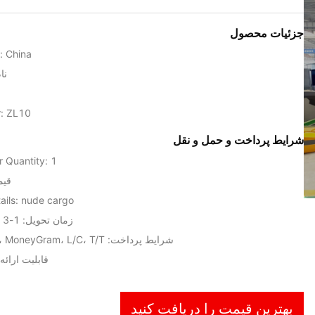
جزئیات محصول
n: China
نام
: ZL10
شرایط پرداخت و حمل و نقل
 Quantity: 1
قیم
ails: nude cargo
زمان تحویل: 1-3 مجموعه/15 روز
شرایط پرداخت: Western Union، MoneyGram، L/C، T/T
قابلیت ارائه: 25 ست در م
بهترین قیمت را دریافت کنید