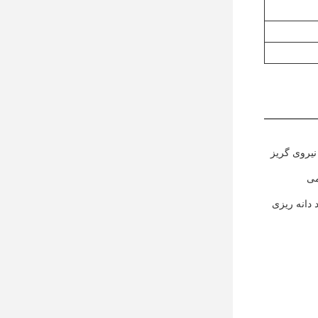
نیروی گریز
می
 دانه ریزی