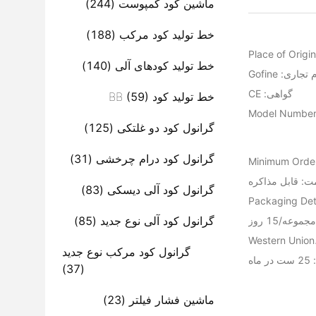
ماشین کود کمپوست
(244)
خط تولید کود مرکب
(188)
Place of Origi
خط تولید کودهای آلی
(140)
 تجاری: Gofine
گواهی: CE
خط تولید کود BB
(59)
Model Number
گرانول کود دو غلتکی
(125)
گرانول کود درام چرخشی
(31)
Minimum Order
ت: قابل مذاکره
گرانول کود آلی دیسکی
(83)
Packaging Det
گرانول کود آلی نوع جدید
(85)
گرانول کود مرکب نوع جدید
اه
(37)
ماشین فشار فیلتر
(23)