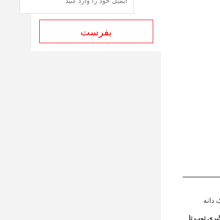
بفرست
 دانه
ری توپ تا