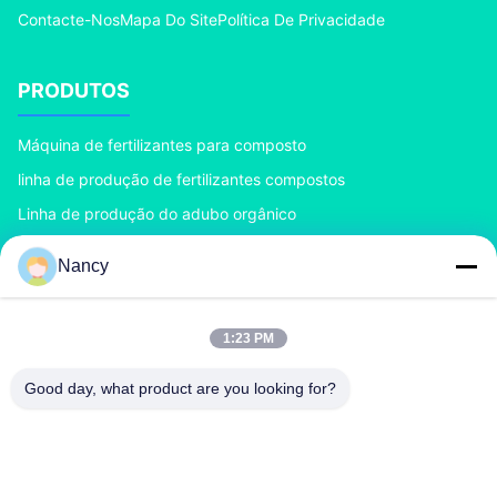
Contacte-Nos
Mapa Do Site
Política De Privacidade
PRODUTOS
Máquina de fertilizantes para composto
linha de produção de fertilizantes compostos
Linha de produção do adubo orgânico
Linha de produção do adubo do BB
Nancy
Granulador dobro do adubo do rolo
Granulador do adubo do cilindro giratório
1:23 PM
CONTACTE-NOS
Good day, what product are you looking for?
richard@zzgofine.com
0086-17838191148