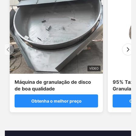
VÍDEO
Máquina de granulação de disco
95% Taxa
de boa qualidade
Granulado
carbono M
Obtenha o melhor preço
Ob