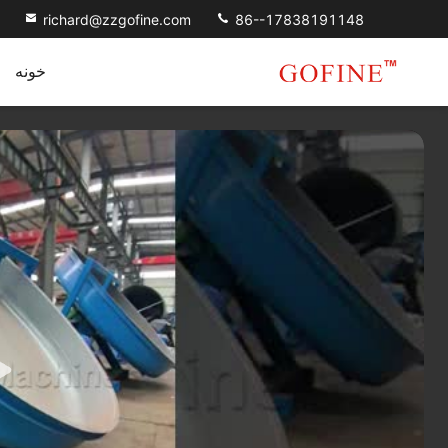
richard@zzgofine.com
86--17838191148
خونه