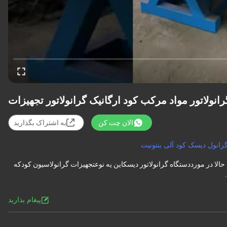
نولاتور مواد مرکب کود ارگانیک گرانولاتور تجهیزات
الان چت کن
به اشتراک بگذارید
رانول دیسک کود آلی بنتونیت
لا در مورددستگاه گرانولاتور دیسکاين يه نوعتجهیزات گرانولاسیون کودکه
مشاهده بیشتر
پيغام بذاريد