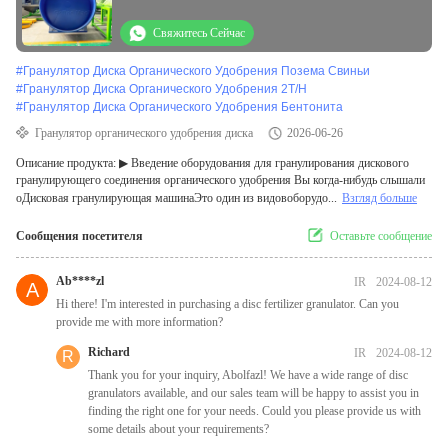
Свяжитесь Сейчас
#
Гранулятор Диска Органического Удобрения Позема Свиньи
#
Гранулятор Диска Органического Удобрения 2T/H
#
Гранулятор Диска Органического Удобрения Бентонита
Гранулятор органического удобрения диска
2026-06-26
Описание продукта: ▶ Введение оборудования для гранулирования дискового
гранулирующего соединения органического удобрения Вы когда-нибудь слышали
оДисковая гранулирующая машинаЭто один из видовоборудо...
Взгляд больше
Сообщения посетителя
Оставьте сообщение
Ab****zl
IR
2024-08-12
A
Hi there! I'm interested in purchasing a disc fertilizer granulator. Can you
provide me with more information?
Richard
IR
2024-08-12
R
Thank you for your inquiry, Abolfazl! We have a wide range of disc
granulators available, and our sales team will be happy to assist you in
finding the right one for your needs. Could you please provide us with
some details about your requirements?