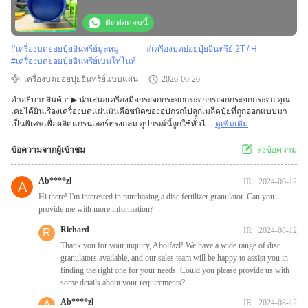
กระดาษกระดาษกระดาษกระดาษกระดาษกระดาษ
กระดาษกระดาษกระดาษกระดาษกระดาษกระดาษ
ติดต่อตอนนี้
กระดาษกระดาษกระดาษ
#
เครื่องบดย่อยปุ๋ยอินทรีย์มูลหมู
#
เครื่องบดย่อยปุ๋ยอินทรีย์ 2T / H
#
เครื่องบดย่อยปุ๋ยอินทรีย์เบนโทไนท์
เครื่องบดย่อยปุ๋ยอินทรีย์แบบแผ่น
2026-06-26
คําอธิบายสินค้า: ▶ นําเสนอเครื่องมือกระจกกระจกกระจกกระจกกระจกกระจก คุณ
เคยได้ยินเรื่องเครื่องบดแผ่นมันคือชนิดของอุปกรณ์ปลูกเมล็ดปุ๋ยที่ถูกออกแบบมา
เป็นพิเศษเพื่อผลิตแกรนเลอร์ทรงกลม อุปกรณ์นี้ถูกใช้ทั่วไ...
ดูเพิ่มเติม
ข้อความจากผู้เข้าชม
ส่งข้อความ
Ab****zl
IR
2024-08-12
A
Hi there! I'm interested in purchasing a disc fertilizer granulator. Can you
provide me with more information?
Richard
IR
2024-08-12
R
Thank you for your inquiry, Abolfazl! We have a wide range of disc
granulators available, and our sales team will be happy to assist you in
finding the right one for your needs. Could you please provide us with
some details about your requirements?
Ab****zl
IR
2024-08-12
A