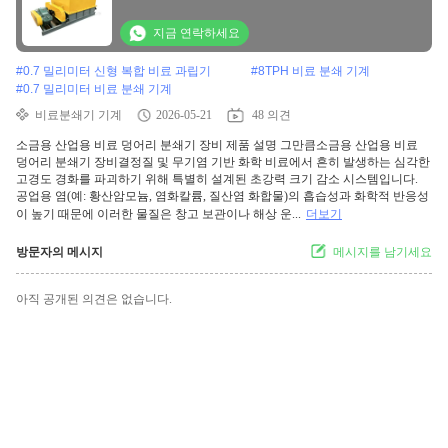
지금 연락하세요
#
0.7 밀리미터 신형 복합 비료 과립기
#
8TPH 비료 분쇄 기계
#
0.7 밀리미터 비료 분쇄 기계
비료분쇄기 기계
2026-05-21
48 의견
소금용 산업용 비료 덩어리 분쇄기 장비 제품 설명 그만큼소금용 산업용 비료
덩어리 분쇄기 장비결정질 및 무기염 기반 화학 비료에서 흔히 발생하는 심각한
고경도 경화를 파괴하기 위해 특별히 설계된 초강력 크기 감소 시스템입니다.
공업용 염(예: 황산암모늄, 염화칼륨, 질산염 화합물)의 흡습성과 화학적 반응성
이 높기 때문에 이러한 물질은 창고 보관이나 해상 운...
더보기
방문자의 메시지
메시지를 남기세요
아직 공개된 의견은 없습니다.