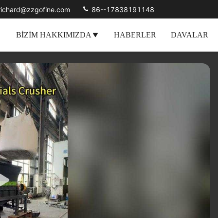
richard@zzgofine.com
86--17838191148
BIZIM HAKKIMIZDA
HABERLER
DAVALAR