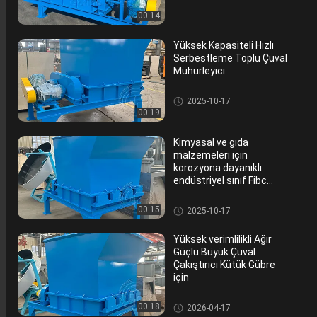
00:14
Yüksek Kapasiteli Hızlı
Serbestleme Toplu Çuval
Mühürleyici
Gübre Kırma Makinası
2025-10-17
00:19
Kimyasal ve gıda
malzemeleri için
korozyona dayanıklı
endüstriyel sınıf Fibc
Crusher
Gübre Kırma Makinası
00:15
2025-10-17
Yüksek verimlilikli Ağır
Güçlü Büyük Çuval
Çakıştırıcı Kütük Gübre
için
Gübre Kırma Makinası
00:18
2026-04-17