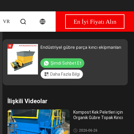
En İyi Fiyatı Alın
VR
Endüstriyel gübre parça kırıcı ekipmanları
Şimdi Sohbet Et
Daha Fazla Bilgi
İlişkili Videolar
Kompost Kek Peletleri için
Organik Gübre Topak Kırıcı
Gübre Kırma Makinası
2026-06-26