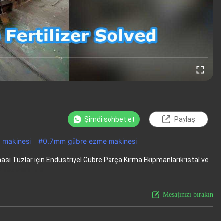
Şimdi sohbet et
Paylaş
 makinesi
#
0.7mm gübre ezme makinesi
ası Tuzlar için Endüstriyel Gübre Parça Kırma Ekipmanlarıkristal ve
 fazlasını izle
Mesajınızı bırakın