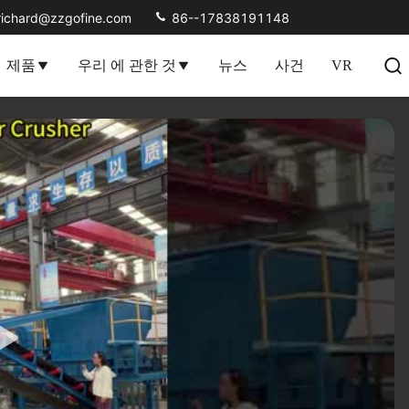
richard@zzgofine.com
86--17838191148
제품
우리 에 관한 것
뉴스
사건
VR