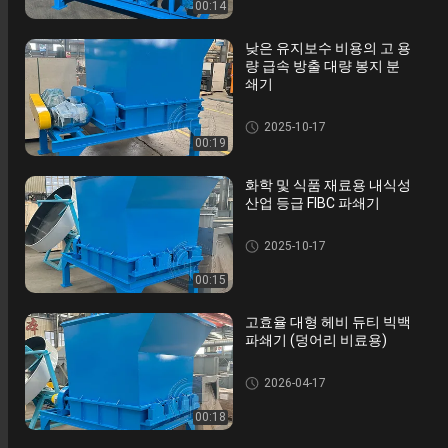
00:14
낮은 유지보수 비용의 고 용
량 급속 방출 대량 봉지 분
쇄기
비료분쇄기 기계
2025-10-17
00:19
화학 및 식품 재료용 내식성
산업 등급 FIBC 파쇄기
비료분쇄기 기계
2025-10-17
00:15
고효율 대형 헤비 듀티 빅백
파쇄기 (덩어리 비료용)
비료분쇄기 기계
2026-04-17
00:18