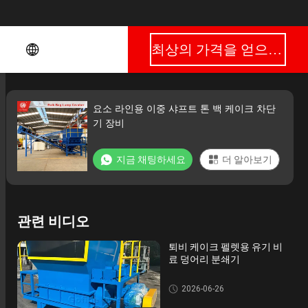
최상의 가격을 얻으세요
요소 라인용 이중 샤프트 톤 백 케이크 차단
기 장비
지금 채팅하세요
더 알아보기
관련 비디오
퇴비 케이크 펠렛용 유기 비
료 덩어리 분쇄기
비료분쇄기 기계
2026-06-26