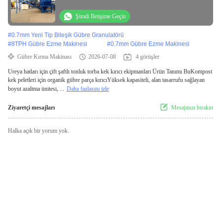
Şimdi Iletişime Geçin
#
0.7mm Yeni Tip Bileşik Gübre Granulatörü
#
8TPH Gübre Ezme Makinesi
#
0.7mm Gübre Ezme Makinesi
Gübre Kırma Makinası
2026-07-08
4 görüşler
Ureya hatları için çift şaftlı tonluk torba kek kırıcı ekipmanları Ürün Tanımı BuKompost
kek peletleri için organik gübre parça kırıcıYüksek kapasiteli, alan tasarrufu sağlayan
boyut azaltma ünitesi, ...
Daha fazlasını izle
Ziyaretçi mesajları
Mesajınızı bırakın
Halka açık bir yorum yok.