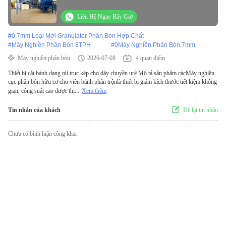
Liên Hệ Ngay Bây Giờ
#
0.7mm Loại Mới Granulator Phân Bón Hợp Chất
#
Máy Nghiền Phân Bón 8TPH
#
0Máy Nghiền Phân Bón.7mm
Máy nghiền phân bón
2026-07-08
4 quan điểm
Thiết bị cắt bánh dạng túi trục kép cho dây chuyền urê Mô tả sản phẩm cácMáy nghiền
cục phân bón hữu cơ cho viên bánh phân trộnlà thiết bị giảm kích thước tiết kiệm không
gian, công suất cao được thi...
Xem thêm
Tin nhắn của khách
Để lại tin nhắn
Chưa có bình luận công khai