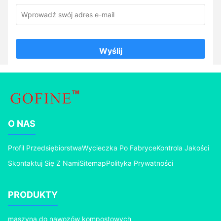
Wyślij
O NAS
Profil Przedsiębiorstwa
Wycieczka Po Fabryce
Kontrola Jakości
Skontaktuj Się Z Nami
Sitemap
Polityka Prywatności
PRODUKTY
maszyna do nawozów kompostowych