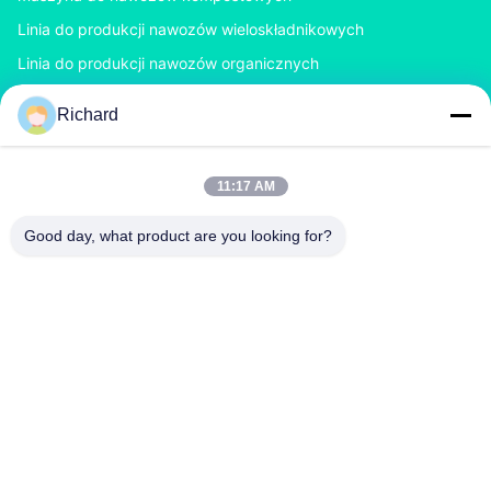
Linia do produkcji nawozów wieloskładnikowych
Linia do produkcji nawozów organicznych
Linia produkcyjna nawozów BB
Richard
Dwuwalcowy granulator nawozów
Obrotowy bębnowy granulator nawozów
11:17 AM
SKONTAKTUJ SIĘ Z NAMI
Good day, what product are you looking for?
richard@zzgofine.com
0086-17838191148
Pokój 2115, Jinshi International, Kangtai Road, Xingyang
City, Zhengzhou City, prowincja Henan