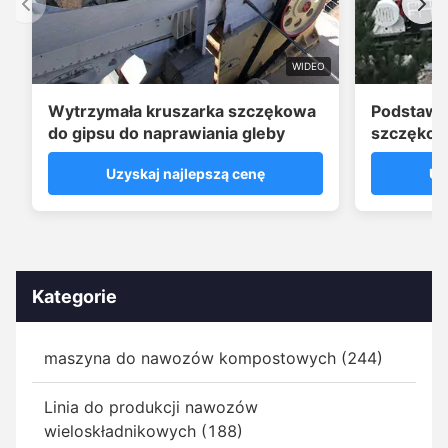
WIDEO
Wytrzymała kruszarka szczękowa
Podstawo
do gipsu do naprawiania gleby
szczękow
T/H
Uzyskaj najlepszą cenę
Uz
Kategorie
maszyna do nawozów kompostowych (244)
Linia do produkcji nawozów
wieloskładnikowych (188)