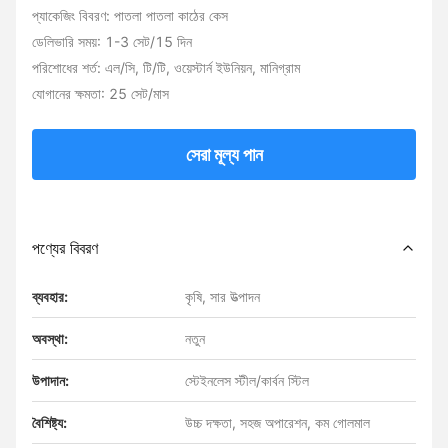
প্যাকেজিং বিবরণ: পাতলা পাতলা কাঠের কেস
ডেলিভারি সময়: 1-3 সেট/15 দিন
পরিশোধের শর্ত: এল/সি, টি/টি, ওয়েস্টার্ন ইউনিয়ন, মানিগ্রাম
যোগানের ক্ষমতা: 25 সেট/মাস
সেরা মূল্য পান
পণ্যের বিবরণ
ব্যবহার:
কৃষি, সার উত্পাদন
অবস্থা:
নতুন
উপাদান:
স্টেইনলেস স্টীল/কার্বন স্টিল
বৈশিষ্ট্য:
উচ্চ দক্ষতা, সহজ অপারেশন, কম গোলমাল