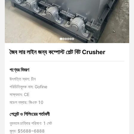
জৈব সার লাইন জন্য কম্পোস্ট পেল্ট বিট Crusher
পণ্যের বিবরণ
উৎপত্তি স্থল: চীন
পরিচিতিমুলক নাম: Gofine
সাক্ষ্যদান: CE
মডেল নম্বার: জিএফ 10
পেমেন্ট ও শিপিংয়ের শর্তাবলী
ন্যূনতম চাহিদার পরিমাণ: 1 সেট
মূল্য: $5688~6888