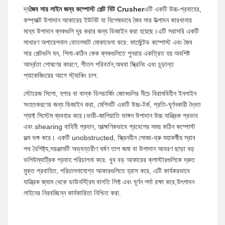
দ্য
জৈব সার লাইন জন্য কম্পোস্ট পেল্ট বিট Crusher
এটি একটি উচ্চ-প্রবাহের,
কম্প্যাক্ট উপাদান আকারের ইউনিট যা বিশেষভাবে জৈব সার উত্পাদন কারখানার
মধ্যে উপাদান ব্লকগুলি দূর করার জন্য ডিজাইন করা হয়েছে।এটি সরাসরি একটি
সাধারণ অপারেশনাল বোতলঘাট মোকাবেলা করে: ফার্মেন্টেড কম্পোস্ট এবং জৈব
সার পেল্টগুলি ঘন, শিলা-কঠিন কেক ব্লকগুলিতে পুনরায় একত্রিত হয় অবশিষ্ট
আর্দ্রতা শোষণের কারণে, শীতল পরিবর্তন,অথবা স্ক্রিনিং এবং চূড়ান্ত
প্যাকেজিংয়ের আগে স্ট্যাকিং চাপ.
স্টোরেজ সিলো, হপার বা বাল্ক ডিসচার্জিং জোনগুলির নীচে বিরামবিহীন ইনলাইন
সংহতকরণের জন্য ডিজাইন করা, মেশিনটি একটি উচ্চ-টর্ক, প্রতি-ঘূর্ণনকারী দ্বৈত
শ্যাফ্ট সিস্টেম ব্যবহার করে।ভারী-জালিয়াতি ভাঙ্গন উপাদান উচ্চ যান্ত্রিক প্রভাব
এবং shearing বাহিনী প্রদান, তাত্ক্ষণিকভাবে প্রবেশের সময় কঠিন কম্পোস্ট
গুল্ম ভঙ্গ করে। একটি unobstructed, স্ক্রিনহীন সোজা-থ্রু মহাকর্ষীয় স্রাব
পথ বৈশিষ্ট্য,সরঞ্জামটি অভ্যন্তরীণ ঘর্ষণ তাপ জমা বা উপাদান আবরণ ছাড়া বড়
ভলিউম্যাট্রিক প্রবাহ পরিচালনা করে. খুব বড় আকারের ক্লাস্টারগুলিকে দ্রুত
মুক্ত প্রবাহিত, পরিচালনাযোগ্য আকারগুলিতে হ্রাস করে, এটি কার্যকরভাবে
যান্ত্রিক জ্যাম থেকে ডাউনস্ট্রিম বালতি লিফ্ট এবং ঘূর্ণন পর্দা রক্ষা করে,উৎপাদন
লাইনের নিরবচ্ছিন্ন কার্যকারিতা নিশ্চিত করা.