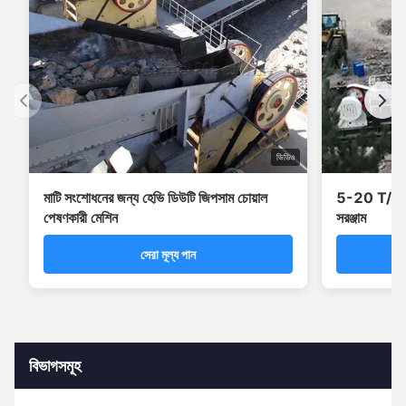
ভিডিও
মাটি সংশোধনের জন্য হেভি ডিউটি ​​জিপসাম চোয়াল
5-20 T/H ক্ষ
পেষণকারী মেশিন
সরঞ্জাম
সেরা মূল্য পান
বিভাগসমূহ