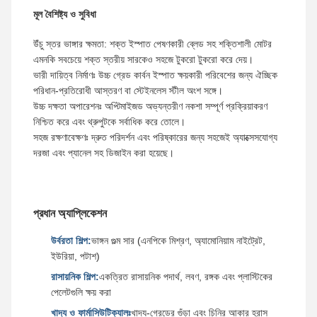
মূল বৈশিষ্ট্য ও সুবিধা
উঁচু স্তর ভাঙ্গার ক্ষমতা: শক্ত ইস্পাত পেষণকারী ব্লেড সহ শক্তিশালী মোটর
এমনকি সবচেয়ে শক্ত স্তরীয় সারকেও সহজে টুকরো টুকরো করে দেয়।
ভারী দায়িত্ব নির্মাণঃ উচ্চ গ্রেড কার্বন ইস্পাত ক্ষয়কারী পরিবেশের জন্য ঐচ্ছিক
পরিধান-প্রতিরোধী আস্তরণ বা স্টেইনলেস স্টীল অংশ সঙ্গে।
উচ্চ দক্ষতা অপারেশনঃ অপ্টিমাইজড অভ্যন্তরীণ নকশা সম্পূর্ণ প্রক্রিয়াকরণ
নিশ্চিত করে এবং থ্রুপুটকে সর্বাধিক করে তোলে।
সহজ রক্ষণাবেক্ষণঃ দ্রুত পরিদর্শন এবং পরিষ্কারের জন্য সহজেই অ্যাক্সেসযোগ্য
দরজা এবং প্যানেল সহ ডিজাইন করা হয়েছে।
প্রধান অ্যাপ্লিকেশন
উর্বরতা শিল্প:
ভাঙ্গন গুল্ম সার (এনপিকে মিশ্রণ, অ্যামোনিয়াম নাইট্রেট,
ইউরিয়া, পটাশ)
রাসায়নিক শিল্প:
একত্রিত রাসায়নিক পদার্থ, লবণ, রঙ্গক এবং প্লাস্টিকের
পেলেটগুলি ক্ষয় করা
খাদ্য ও ফার্মাসিউটিক্যালঃ
খাদ্য-গ্রেডের গুঁড়া এবং চিনির আকার হ্রাস