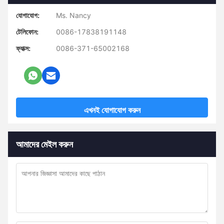
যোগাযোগ:
Ms. Nancy
টেলিফোন:
0086-17838191148
ফ্যাক্স:
0086-371-65002168
এখনই যোগাযোগ করুন
আমাদের মেইল করুন