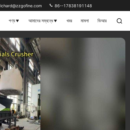
richard@zzgofine.com
86--17838191148
পণ্য
আমাদের সম্বন্ধে
খবর
মামলা
ভিআর