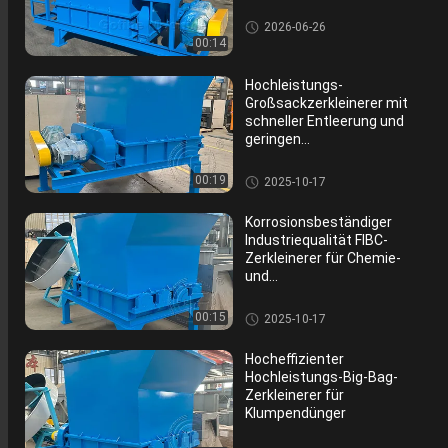
Düngemittel-Zerkleinerungsmas
2026-06-26
chinen-Maschine
00:14
Hochleistungs-
Großsackzerkleinerer mit
schneller Entleerung und
geringen
Wartungskosten
Düngemittel-Zerkleinerungsm
00:19
2025-10-17
aschinen-Maschine
Korrosionsbeständiger
Industriequalität FIBC-
Zerkleinerer für Chemie-
und
Lebensmittelmaterialien
Düngemittel-Zerkleinerungsm
00:15
2025-10-17
aschinen-Maschine
Hocheffizienter
Hochleistungs-Big-Bag-
Zerkleinerer für
Klumpendünger