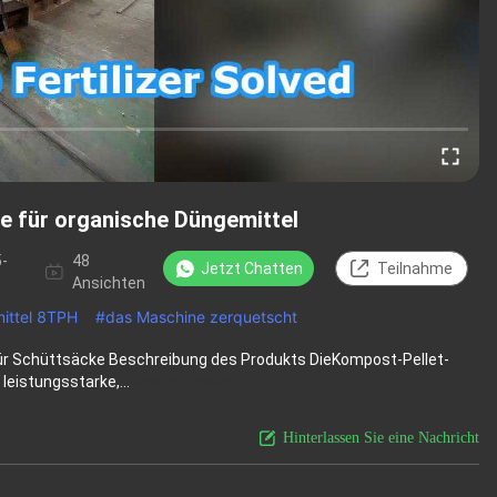
e für organische Düngemittel
5-
48
Jetzt Chatten
Teilnahme
Ansichten
ittel 8TPH
#
das Maschine zerquetscht
ür Schüttsäcke Beschreibung des Produkts DieKompost-Pellet-
leistungsstarke,...
Ansicht mehr
Hinterlassen Sie eine Nachricht