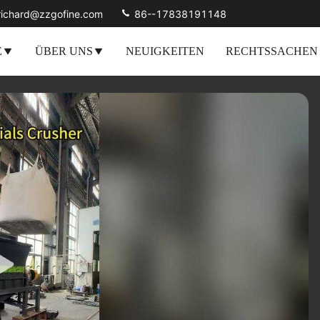
richard@zzgofine.com
86--17838191148
E
ÜBER UNS
NEUIGKEITEN
RECHTSSACHEN