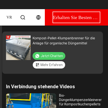
Erhalten Sie Besten Preis
VR
Kompost-Pellet-Klumpenbrenner für die
Anlage für organische Düngemittel
Jetzt Chatten
Mehr Erfahren
In Verbindung stehende Videos
Bio-
Düngerklumpenzerkleinerer
für Kompostkuchenpellets