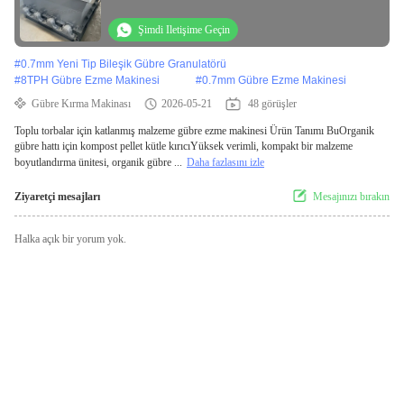
Şimdi Iletişime Geçin
#
0.7mm Yeni Tip Bileşik Gübre Granulatörü
#
8TPH Gübre Ezme Makinesi
#
0.7mm Gübre Ezme Makinesi
Gübre Kırma Makinası
2026-05-21
48 görüşler
Toplu torbalar için katlanmış malzeme gübre ezme makinesi Ürün Tanımı BuOrganik
gübre hattı için kompost pellet kütle kırıcıYüksek verimli, kompakt bir malzeme
boyutlandırma ünitesi, organik gübre ...
Daha fazlasını izle
Ziyaretçi mesajları
Mesajınızı bırakın
Halka açık bir yorum yok.