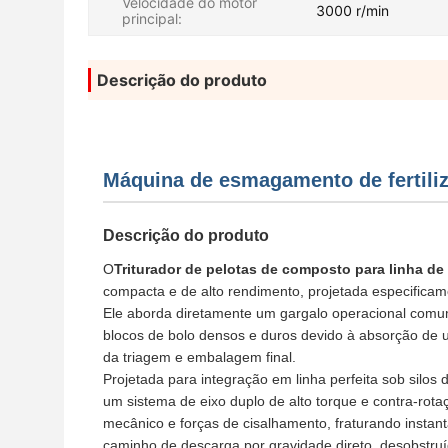
Velocidade do motor
3000 r/min
principal:
Descrição do produto
Máquina de esmagamento de fertiliz
Descrição do produto
O
Triturador de pelotas de composto para linha de 
compacta e de alto rendimento, projetada especificamen
Ele aborda diretamente um gargalo operacional comum
blocos de bolo densos e duros devido à absorção de 
da triagem e embalagem final.
Projetada para integração em linha perfeita sob silo
um sistema de eixo duplo de alto torque e contra-rot
mecânico e forças de cisalhamento, fraturando inst
caminho de descarga por gravidade direto, desobstruí