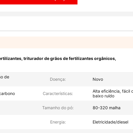
rtilizantes
,
triturador de grãos de fertilizantes orgânicos
,
ão de
Doença:
Novo
Alta eficiência, fácil
 carbono
Características:
baixo ruído
Tamanho do pó:
80-320 malha
Energia:
Eletricidade/diesel