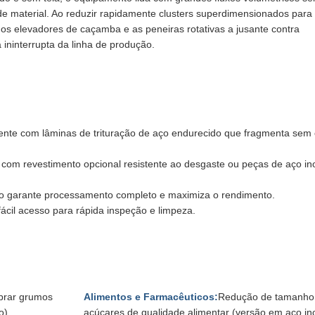
 de material. Ao reduzir rapidamente clusters superdimensionados par
te os elevadores de caçamba e as peneiras rotativas a jusante contra
ininterrupta da linha de produção.
ente com lâminas de trituração de aço endurecido que fragmenta sem 
com revestimento opcional resistente ao desgaste ou peças de aço in
ado garante processamento completo e maximiza o rendimento.
ácil acesso para rápida inspeção e limpeza.
ebrar grumos
Alimentos e Farmacêuticos:
Redução de tamanho 
o)
açúcares de qualidade alimentar (versão em aço in