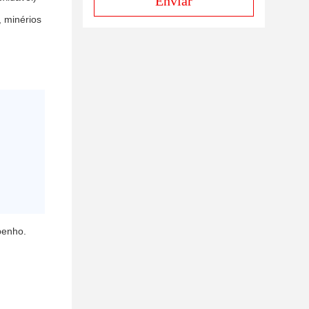
Enviar
 minérios
penho.