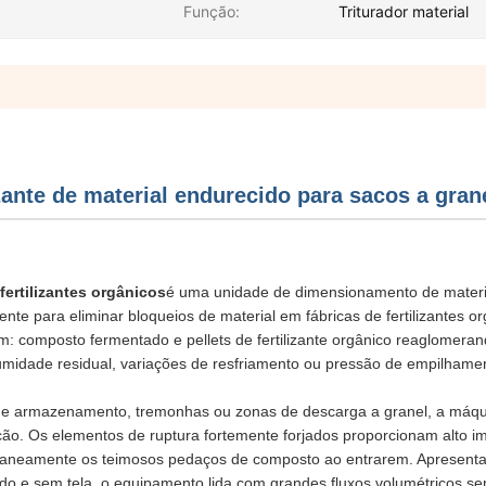
Função:
Triturador material
ante de material endurecido para sacos a gran
fertilizantes orgânicos
é uma unidade de dimensionamento de materi
te para eliminar bloqueios de material em fábricas de fertilizantes or
: composto fermentado e pellets de fertilizante orgânico reaglomera
umidade residual, variações de resfriamento ou pressão de empilhame
s de armazenamento, tremonhas ou zonas de descarga a granel, a máqui
ação. Os elementos de ruptura fortemente forjados proporcionam alto i
antaneamente os teimosos pedaços de composto ao entrarem. Apresen
do e sem tela, o equipamento lida com grandes fluxos volumétricos s