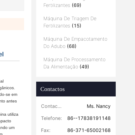
Fertilizantes
(69)
Máquina De Triagem De
Fertilizantes
(15)
Máquina De Empacotamento
Do Adubo
(68)
el
Máquina De Processamento
Da Alimentação
(49)
al
gânicos.
Contactos
ndo-se em
nto antes
Contactos:
Ms. Nancy
na utiliza
Telefone:
86--17838191148
mpacto
tando um
Fax:
86-371-65002168
em