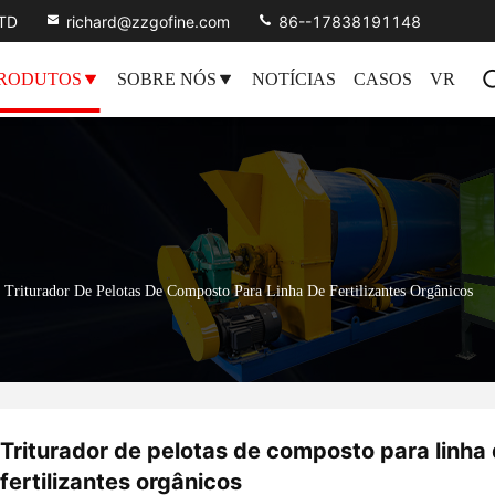
LTD
richard@zzgofine.com
86--17838191148
RODUTOS
SOBRE NÓS
NOTÍCIAS
CASOS
VR
Triturador De Pelotas De Composto Para Linha De Fertilizantes Orgânicos
Triturador de pelotas de composto para linha
fertilizantes orgânicos