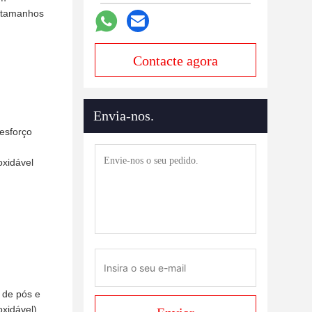
a tamanhos
Contacte agora
Envia-nos.
esforço
oxidável
de pós e
oxidável)